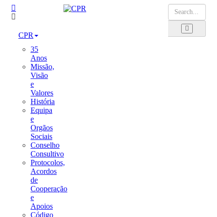
CPR
35
Anos
Missão,
Visão
e
Valores
História
Equipa
e
Orgãos
Sociais
Conselho
Consultivo
Protocolos,
Acordos
de
Cooperação
e
Apoios
Código