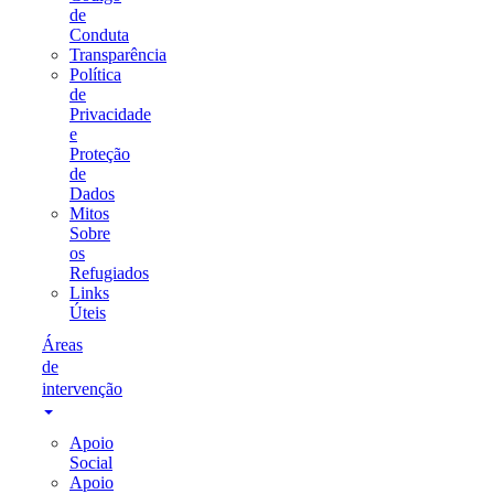
de
Conduta
Transparência
Política
de
Privacidade
e
Proteção
de
Dados
Mitos
Sobre
os
Refugiados
Links
Úteis
Áreas
de
intervenção
Apoio
Social
Apoio