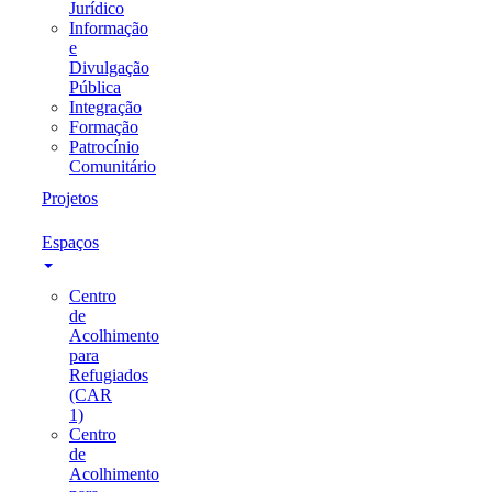
Jurídico
Informação
e
Divulgação
Pública
Integração
Formação
Patrocínio
Comunitário
Projetos
Espaços
Centro
de
Acolhimento
para
Refugiados
(CAR
1)
Centro
de
Acolhimento