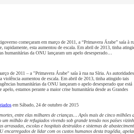
igoverno começaram em março de 2011, a “Primavera Árabe” saía à r
e, rapidamente, esta aumentou de escala. Em abril de 2013, tinha atingi
ncias humanitárias da ONU lançaram um apelo desesperado…
ço de 2011 – a "Primavera Árabe" saía à rua na Síria. As autoridades
 violência aumentou de escala. Em abril de 2013, tinha atingido tais
s agências humanitárias da ONU lançaram o apelo desesperado que está
te apelo, estamos perante a maior crise humanitária desde as Grandes
giados
em Sábado, 24 de outubro de 2015
 mortes, entre elas milhares de crianças… Após mais de cinco milhões 
o um milhão de refugiados vivendo sob grande tensão nos países vizi
s arrasadas, escolas e hospitais destruídos e sistemas de abastecimen
U encarregados de lidar com os custos humanos desta tragédia, apel