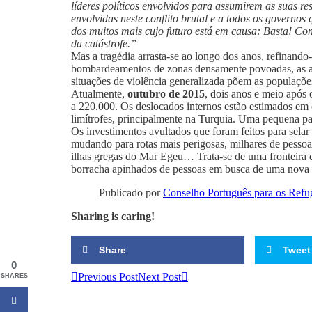
líderes políticos envolvidos para assumirem as suas re
envolvidas neste conflito brutal e a todos os governos
dos muitos mais cujo futuro está em causa: Basta! Con
da catástrofe.”
Mas a tragédia arrasta-se ao longo dos anos, refinand
bombardeamentos de zonas densamente povoadas, as açõ
situações de violência generalizada põem as populaçõe
Atualmente,
outubro de 2015
, dois anos e meio após
a 220.000. Os deslocados internos estão estimados em 
limítrofes, principalmente na Turquia. Uma pequena pa
Os investimentos avultados que foram feitos para selar
mudando para rotas mais perigosas, milhares de pessoa
ilhas gregas do Mar Egeu… Trata-se de uma fronteira d
borracha apinhados de pessoas em busca de uma nova 
Publicado por
Conselho Português para os Refu
Sharing is caring!
Share
Tweet
0
Previous Post
Next Post
SHARES