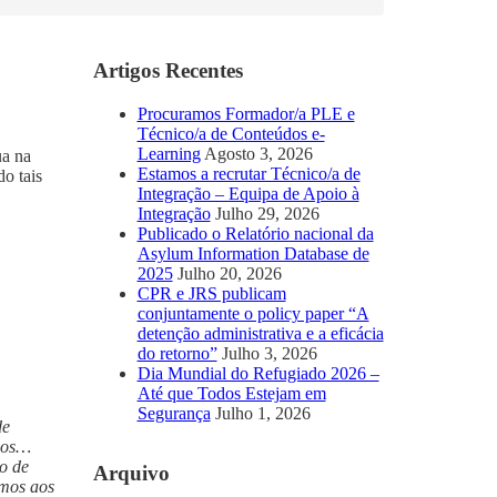
Artigos Recentes
Procuramos Formador/a PLE e
Técnico/a de Conteúdos e-
Learning
Agosto 3, 2026
ua na
Estamos a recrutar Técnico/a de
do tais
Integração – Equipa de Apoio à
Integração
Julho 29, 2026
Publicado o Relatório nacional da
Asylum Information Database de
2025
Julho 20, 2026
CPR e JRS publicam
conjuntamente o policy paper “A
detenção administrativa e a eficácia
do retorno”
Julho 3, 2026
Dia Mundial do Refugiado 2026 –
Até que Todos Estejam em
Segurança
Julho 1, 2026
de
nhos…
to de
Arquivo
amos aos