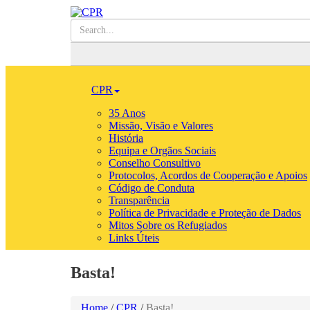
CPR
35 Anos
Missão, Visão e Valores
História
Equipa e Orgãos Sociais
Conselho Consultivo
Protocolos, Acordos de Cooperação e Apoios
Código de Conduta
Transparência
Política de Privacidade e Proteção de Dados
Mitos Sobre os Refugiados
Links Úteis
Basta!
Home
/
CPR
/
Basta!