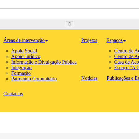
Áreas de intervenção
Projetos
Espaços
Apoio Social
Centro de A
Apoio Jurídico
Centro de A
Informação e Divulgação Pública
Casa de Aco
Integração
Espaço “A C
Formação
Notícias
Publicações e Est
Patrocínio Comunitário
Contactos