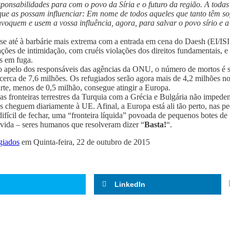
sponsabilidades para com o povo da Síria e o futuro da região. A todas
 que as possam influenciar: Em nome de todos aqueles que tanto têm sof
voquem e usem a vossa influência, agora, para salvar o povo sírio e a
o-se até à barbárie mais extrema com a entrada em cena do Daesh (EI/IS
es de intimidação, com cruéis violações dos direitos fundamentais, e 
s em fuga.
 o apelo dos responsáveis das agências da ONU, o número de mortos é 
cerca de 7,6 milhões. Os refugiados serão agora mais de 4,2 milhões no
rte, menos de 0,5 milhão, consegue atingir a Europa.
 as fronteiras terrestres da Turquia com a Grécia e Bulgária não impede
s cheguem diariamente à UE. Afinal, a Europa está ali tão perto, nas p
ifícil de fechar, uma “fronteira líquida” povoada de pequenos botes de
vida – seres humanos que resolveram dizer “
Basta!
“.
giados
em Quinta-feira, 22 de outubro de 2015
LinkedIn