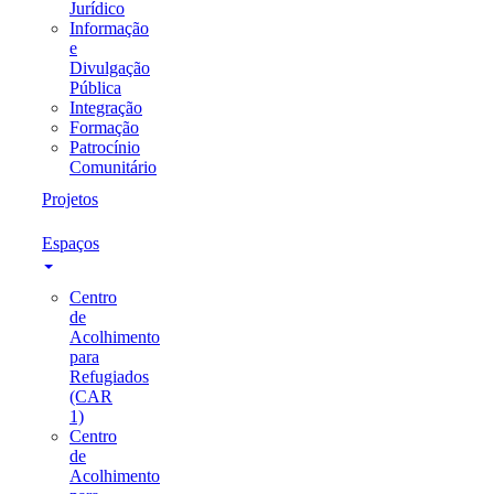
Jurídico
Informação
e
Divulgação
Pública
Integração
Formação
Patrocínio
Comunitário
Projetos
Espaços
Centro
de
Acolhimento
para
Refugiados
(CAR
1)
Centro
de
Acolhimento