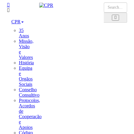
CPR
35
Anos
Missão,
Visão
e
Valores
História
Equipa
e
Orgãos
Sociais
Conselho
Consultivo
Protocolos,
Acordos
de
Cooperação
e
Apoios
Código