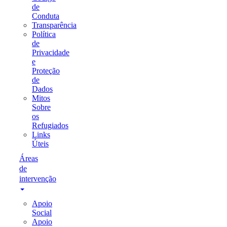
de
Conduta
Transparência
Política
de
Privacidade
e
Proteção
de
Dados
Mitos
Sobre
os
Refugiados
Links
Úteis
Áreas
de
intervenção
Apoio
Social
Apoio