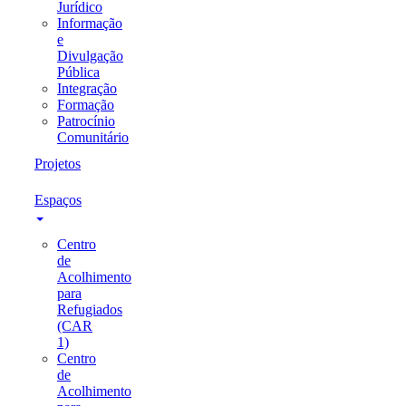
Jurídico
Informação
e
Divulgação
Pública
Integração
Formação
Patrocínio
Comunitário
Projetos
Espaços
Centro
de
Acolhimento
para
Refugiados
(CAR
1)
Centro
de
Acolhimento