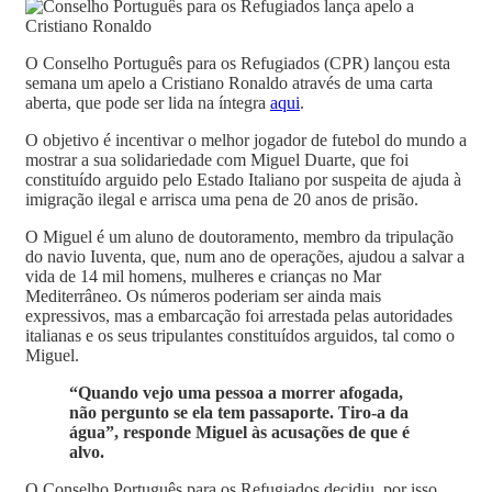
O Conselho Português para os Refugiados (CPR) lançou esta
semana um apelo a Cristiano Ronaldo através de uma carta
aberta, que pode ser lida na íntegra
aqui
.
O objetivo é incentivar o melhor jogador de futebol do mundo a
mostrar a sua solidariedade com Miguel Duarte, que foi
constituído arguido pelo Estado Italiano por suspeita de ajuda à
imigração ilegal e arrisca uma pena de 20 anos de prisão.
O Miguel é um aluno de doutoramento, membro da tripulação
do navio Iuventa, que, num ano de operações, ajudou a salvar a
vida de 14 mil homens, mulheres e crianças no Mar
Mediterrâneo. Os números poderiam ser ainda mais
expressivos, mas a embarcação foi arrestada pelas autoridades
italianas e os seus tripulantes constituídos arguidos, tal como o
Miguel.
“Quando vejo uma pessoa a morrer afogada,
não pergunto se ela tem passaporte. Tiro-a da
água”, responde Miguel às acusações de que é
alvo.
O Conselho Português para os Refugiados decidiu, por isso,