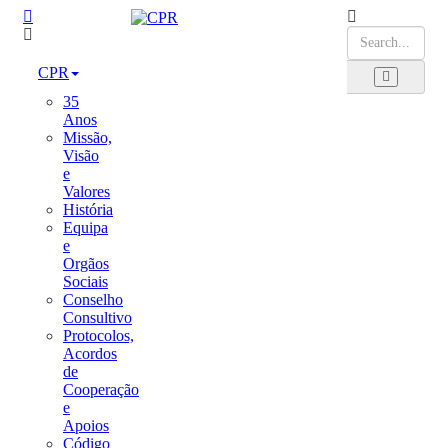
CPR
35
Anos
Missão,
Visão
e
Valores
História
Equipa
e
Orgãos
Sociais
Conselho
Consultivo
Protocolos,
Acordos
de
Cooperação
e
Apoios
Código