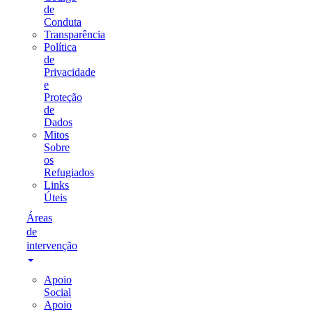
de
Conduta
Transparência
Política
de
Privacidade
e
Proteção
de
Dados
Mitos
Sobre
os
Refugiados
Links
Úteis
Áreas
de
intervenção
Apoio
Social
Apoio