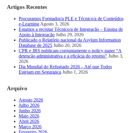
Artigos Recentes
Procuramos Formador/a PLE e Técnico/a de Conteúdos
e-Learning
Agosto 3, 2026
Estamos a recrutar Técnico/a de Integração – Equipa de
Apoio à Integração
Julho 29, 2026
Publicado o Relatório nacional da Asylum Information
Database de 2025
Julho 20, 2026
CPR e JRS publicam conjuntamente o policy paper “A
detenção administrativa e a eficácia do retorno”
Julho 3,
2026
Dia Mundial do Refugiado 2026 – Até que Todos
Estejam em Segurança
Julho 1, 2026
Arquivo
Agosto 2026
Julho 2026
Junho 2026
Maio 2026
Abril 2026
Março 2026
Fevereiro 2026