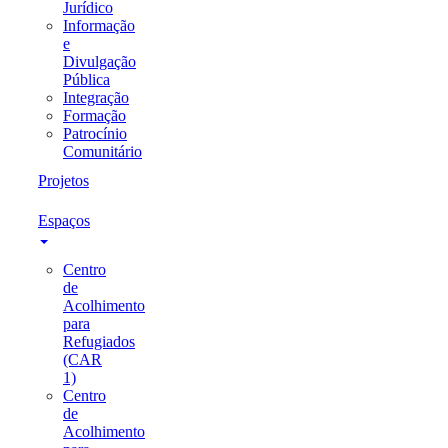
Jurídico
Informação
e
Divulgação
Pública
Integração
Formação
Patrocínio
Comunitário
Projetos
Espaços
Centro
de
Acolhimento
para
Refugiados
(CAR
1)
Centro
de
Acolhimento