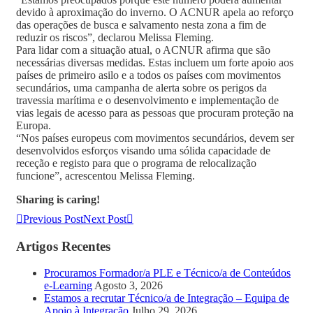
devido à aproximação do inverno. O ACNUR apela ao reforço
das operações de busca e salvamento nesta zona a fim de
reduzir os riscos”, declarou Melissa Fleming.
Para lidar com a situação atual, o ACNUR afirma que são
necessárias diversas medidas. Estas incluem um forte apoio aos
países de primeiro asilo e a todos os países com movimentos
secundários, uma campanha de alerta sobre os perigos da
travessia marítima e o desenvolvimento e implementação de
vias legais de acesso para as pessoas que procuram proteção na
Europa.
“Nos países europeus com movimentos secundários, devem ser
desenvolvidos esforços visando uma sólida capacidade de
receção e registo para que o programa de relocalização
funcione”, acrescentou Melissa Fleming.
Sharing is caring!
Previous Post
Next Post
Artigos Recentes
Procuramos Formador/a PLE e Técnico/a de Conteúdos
e-Learning
Agosto 3, 2026
Estamos a recrutar Técnico/a de Integração – Equipa de
Apoio à Integração
Julho 29, 2026