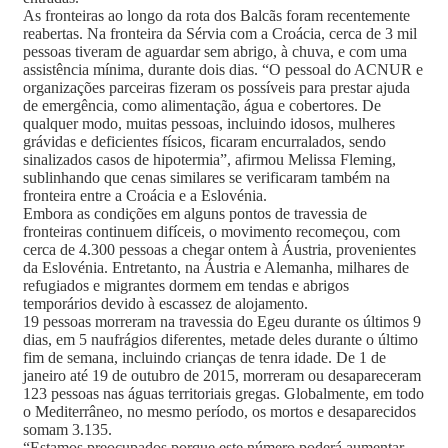
As fronteiras ao longo da rota dos Balcãs foram recentemente
reabertas. Na fronteira da Sérvia com a Croácia, cerca de 3 mil
pessoas tiveram de aguardar sem abrigo, à chuva, e com uma
assistência mínima, durante dois dias. “O pessoal do ACNUR e
organizações parceiras fizeram os possíveis para prestar ajuda
de emergência, como alimentação, água e cobertores. De
qualquer modo, muitas pessoas, incluindo idosos, mulheres
grávidas e deficientes físicos, ficaram encurralados, sendo
sinalizados casos de hipotermia”, afirmou Melissa Fleming,
sublinhando que cenas similares se verificaram também na
fronteira entre a Croácia e a Eslovénia.
Embora as condições em alguns pontos de travessia de
fronteiras continuem difíceis, o movimento recomeçou, com
cerca de 4.300 pessoas a chegar ontem à Áustria, provenientes
da Eslovénia. Entretanto, na Áustria e Alemanha, milhares de
refugiados e migrantes dormem em tendas e abrigos
temporários devido à escassez de alojamento.
19 pessoas morreram na travessia do Egeu durante os últimos 9
dias, em 5 naufrágios diferentes, metade deles durante o último
fim de semana, incluindo crianças de tenra idade. De 1 de
janeiro até 19 de outubro de 2015, morreram ou desapareceram
123 pessoas nas águas territoriais gregas. Globalmente, em todo
o Mediterrâneo, no mesmo período, os mortos e desaparecidos
somam 3.135.
“Estamos preocupados porque este número poderá aumentar