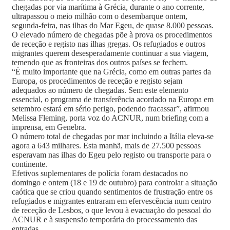
chegadas por via marítima à Grécia, durante o ano corrente,
ultrapassou o meio milhão com o desembarque ontem,
segunda-feira, nas ilhas do Mar Egeu, de quase 8.000 pessoas.
O elevado número de chegadas põe à prova os procedimentos
de receção e registo nas ilhas gregas. Os refugiados e outros
migrantes querem desespera­damente continuar a sua viagem,
temendo que as fronteiras dos outros países se fechem.
“É muito importante que na Grécia, como em outras partes da
Europa, os procedimentos de receção e registo sejam
adequados ao número de chegadas. Sem este elemento
essencial, o programa de transferência acordado na Europa em
setembro estará em sério perigo, podendo fracassar”, afirmou
Melissa Fleming, porta voz do ACNUR, num briefing com a
imprensa, em Genebra.
O número total de chegadas por mar incluindo a Itália eleva-se
agora a 643 milhares. Esta manhã, mais de 27.500 pessoas
esperavam nas ilhas do Egeu pelo registo ou transporte para o
continente.
Efetivos suplementares de polícia foram destacados no
domingo e ontem (18 e 19 de outubro) para controlar a situação
caótica que se criou quando sentimentos de frustração entre os
refugiados e migrantes entraram em efervescência num centro
de receção de Lesbos, o que levou à evacuação do pessoal do
ACNUR e à suspensão temporária do processamento das
entradas.