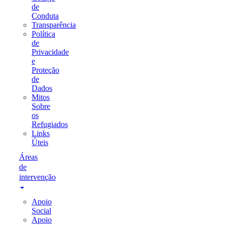
de
Conduta
Transparência
Política
de
Privacidade
e
Proteção
de
Dados
Mitos
Sobre
os
Refugiados
Links
Úteis
Áreas
de
intervenção
Apoio
Social
Apoio