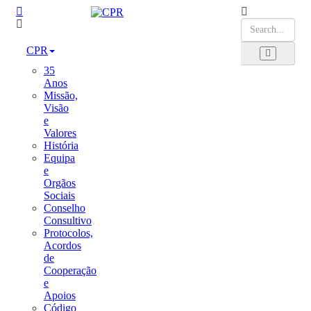
CPR
35
Anos
Missão,
Visão
e
Valores
História
Equipa
e
Orgãos
Sociais
Conselho
Consultivo
Protocolos,
Acordos
de
Cooperação
e
Apoios
Código