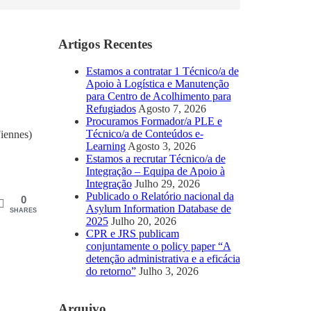
Artigos Recentes
Estamos a contratar 1 Técnico/a de
Apoio à Logística e Manutenção
para Centro de Acolhimento para
Refugiados
Agosto 7, 2026
Procuramos Formador/a PLE e
Técnico/a de Conteúdos e-
iennes)
Learning
Agosto 3, 2026
Estamos a recrutar Técnico/a de
Integração – Equipa de Apoio à
Integração
Julho 29, 2026
Publicado o Relatório nacional da
0
Asylum Information Database de
SHARES
2025
Julho 20, 2026
CPR e JRS publicam
conjuntamente o policy paper “A
detenção administrativa e a eficácia
do retorno”
Julho 3, 2026
Arquivo