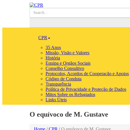
CPR
35 Anos
Missão, Visão e Valores
História
Equipa e Orgãos Sociais
Conselho Consultivo
Protocolos, Acordos de Cooperação e Apoios
Código de Conduta
Transparência
Política de Privacidade e Proteção de Dados
Mitos Sobre os Refugiados
Links Úteis
O equívoco de M. Gustave
Home
/
CPR
/
O equívoco de M. Gustave