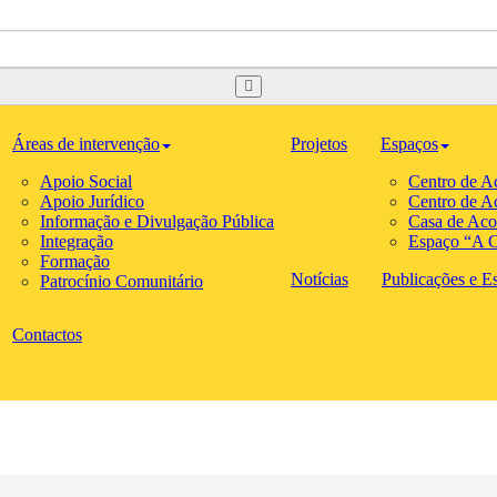
Áreas de intervenção
Projetos
Espaços
Apoio Social
Centro de A
Apoio Jurídico
Centro de A
Informação e Divulgação Pública
Casa de Aco
Integração
Espaço “A C
Formação
Notícias
Publicações e Est
Patrocínio Comunitário
Contactos