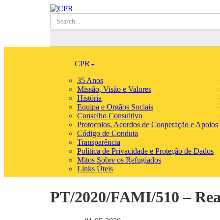
CPR
35 Anos
Missão, Visão e Valores
História
Equipa e Orgãos Sociais
Conselho Consultivo
Protocolos, Acordos de Cooperação e Apoios
Código de Conduta
Transparência
Política de Privacidade e Proteção de Dados
Mitos Sobre os Refugiados
Links Úteis
PT/2020/FAMI/510 – Re