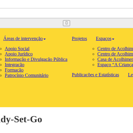
Áreas de intervenção
Projetos
Espaços
Apoio Social
Centro de Acolhim
Apoio Jurídico
Centro de Acolhim
Informação e Divulgação Pública
Casa de Acolhimen
Integração
Espaço “A Crianç
Formação
Publicações e Estatísticas
Le
Patrocínio Comunitário
ady-Set-Go