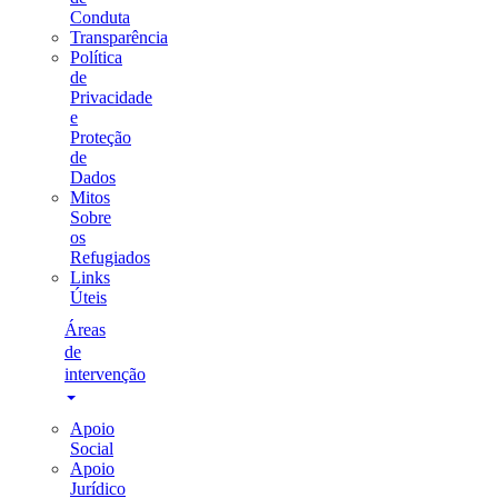
Conduta
Transparência
Política
de
Privacidade
e
Proteção
de
Dados
Mitos
Sobre
os
Refugiados
Links
Úteis
Áreas
de
intervenção
Apoio
Social
Apoio
Jurídico