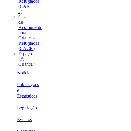
Refugiados
(CAR
2)
Casa
de
Acolhimento
para
Crianças
Refugiadas
(CACR)
Espaço
“A
Criança”
Notícias
Publicações
e
Estatísticas
Legislação
Eventos