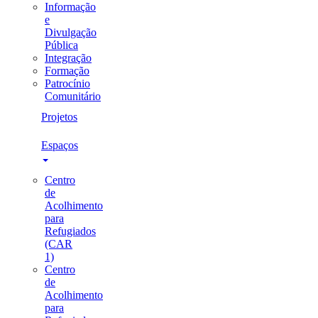
Informação
e
Divulgação
Pública
Integração
Formação
Patrocínio
Comunitário
Projetos
Espaços
Centro
de
Acolhimento
para
Refugiados
(CAR
1)
Centro
de
Acolhimento
para