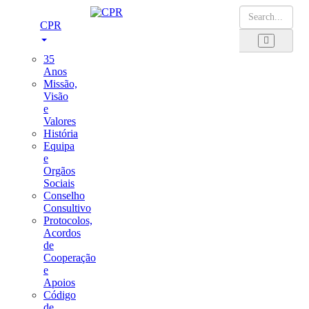
CPR
35
Anos
Missão,
Visão
e
Valores
História
Equipa
e
Orgãos
Sociais
Conselho
Consultivo
Protocolos,
Acordos
de
Cooperação
e
Apoios
Código
de