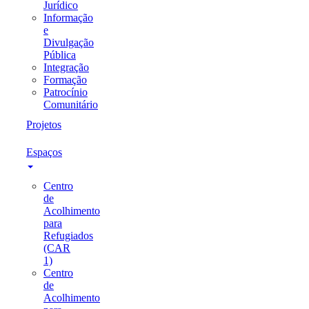
Jurídico
Informação
e
Divulgação
Pública
Integração
Formação
Patrocínio
Comunitário
Projetos
Espaços
Centro
de
Acolhimento
para
Refugiados
(CAR
1)
Centro
de
Acolhimento