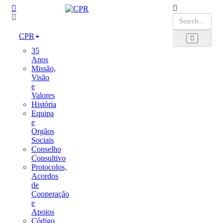
CPR
35
Anos
Missão,
Visão
e
Valores
História
Equipa
e
Orgãos
Sociais
Conselho
Consultivo
Protocolos,
Acordos
de
Cooperação
e
Apoios
Código