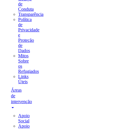
de
Conduta
Transparência
Política
de
Privacidade
e
Proteção
de
Dados
Mitos
Sobre
os
Refugiados
Links
Úteis
Áreas
de
intervenção
Apoio
Social
Apoio