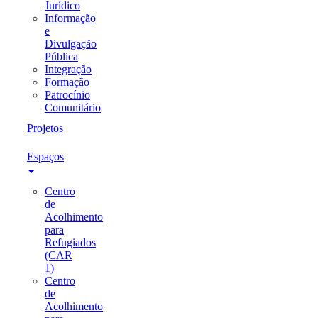
Jurídico
Informação
e
Divulgação
Pública
Integração
Formação
Patrocínio
Comunitário
Projetos
Espaços
Centro
de
Acolhimento
para
Refugiados
(CAR
1)
Centro
de
Acolhimento