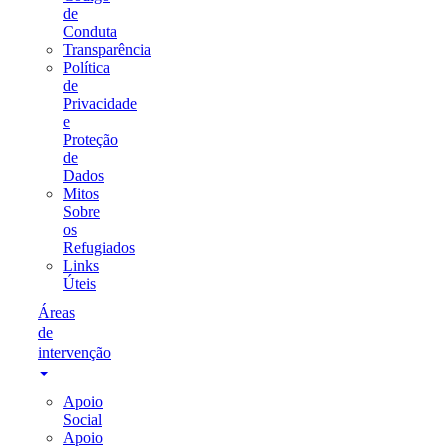
de
Conduta
Transparência
Política
de
Privacidade
e
Proteção
de
Dados
Mitos
Sobre
os
Refugiados
Links
Úteis
Áreas
de
intervenção
Apoio
Social
Apoio