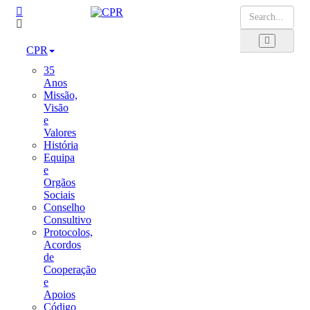
CPR
35
Anos
Missão,
Visão
e
Valores
História
Equipa
e
Orgãos
Sociais
Conselho
Consultivo
Protocolos,
Acordos
de
Cooperação
e
Apoios
Código