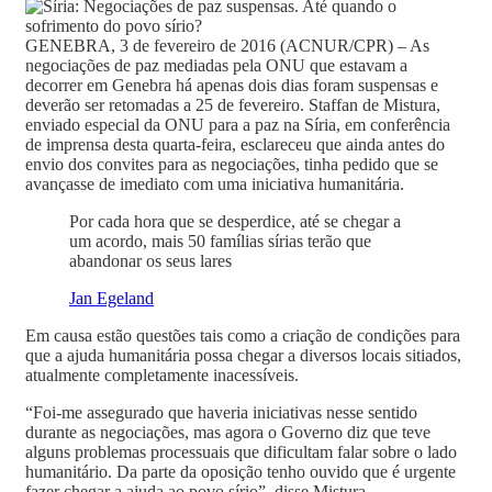
GENEBRA, 3 de fevereiro de 2016 (ACNUR/CPR) – As
negociações de paz mediadas pela ONU que estavam a
decorrer em Genebra há apenas dois dias foram suspensas e
deverão ser retomadas a 25 de fevereiro. Staffan de Mistura,
enviado especial da ONU para a paz na Síria, em conferência
de imprensa desta quarta-feira, esclareceu que ainda antes do
envio dos convites para as negociações, tinha pedido que se
avançasse de imediato com uma iniciativa humanitária.
Por cada hora que se desperdice, até se chegar a
um acordo, mais 50 famílias sírias terão que
abandonar os seus lares
Jan Egeland
Em causa estão questões tais como a criação de condições para
que a ajuda humanitária possa chegar a diversos locais sitiados,
atualmente completamente inacessíveis.
“Foi-me assegurado que haveria iniciativas nesse sentido
durante as negociações, mas agora o Governo diz que teve
alguns problemas processuais que dificultam falar sobre o lado
humanitário. Da parte da oposição tenho ouvido que é urgente
fazer chegar a ajuda ao povo sírio”, disse Mistura.