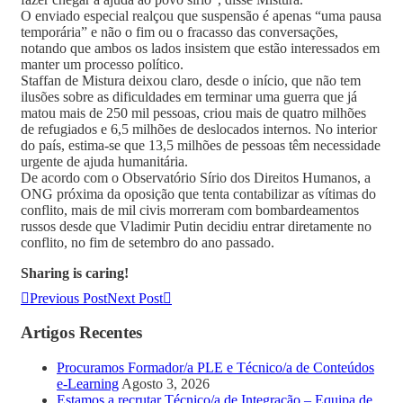
O enviado especial realçou que suspensão é apenas “uma pausa
temporária” e não o fim ou o fracasso das conversações,
notando que ambos os lados insistem que estão interessados em
manter um processo político.
Staffan de Mistura deixou claro, desde o início, que não tem
ilusões sobre as dificuldades em terminar uma guerra que já
matou mais de 250 mil pessoas, criou mais de quatro milhões
de refugiados e 6,5 milhões de deslocados internos. No interior
do país, estima-se que 13,5 milhões de pessoas têm necessidade
urgente de ajuda humanitária.
De acordo com o Observatório Sírio dos Direitos Humanos, a
ONG próxima da oposição que tenta contabilizar as vítimas do
conflito, mais de mil civis morreram com bombardeamentos
russos desde que Vladimir Putin decidiu entrar diretamente no
conflito, no fim de setembro do ano passado.
Sharing is caring!
Previous Post
Next Post
Artigos Recentes
Procuramos Formador/a PLE e Técnico/a de Conteúdos
e-Learning
Agosto 3, 2026
Estamos a recrutar Técnico/a de Integração – Equipa de