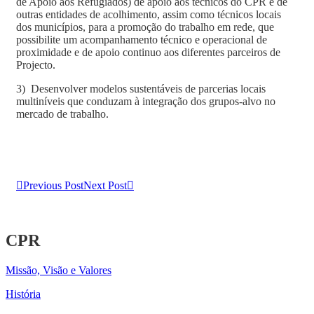
de Apoio aos Refugiados) de apoio aos técnicos do CPR e de
outras entidades de acolhimento, assim como técnicos locais
dos municípios, para a promoção do trabalho em rede, que
possibilite um acompanhamento técnico e operacional de
proximidade e de apoio continuo aos diferentes parceiros de
Projecto.
3) Desenvolver modelos sustentáveis de parcerias locais
multiníveis que conduzam à integração dos grupos-alvo no
mercado de trabalho.
Previous Post
Next Post
CPR
Missão, Visão e Valores
História