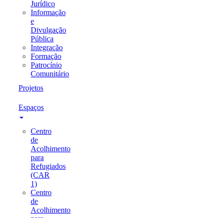
Jurídico
Informação
e
Divulgação
Pública
Integração
Formação
Patrocínio
Comunitário
Projetos
Espaços
Centro
de
Acolhimento
para
Refugiados
(CAR
1)
Centro
de
Acolhimento