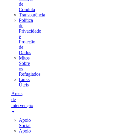
de
Conduta
Transparência
Política
de
Privacidade
e
Proteção
de
Dados
Mitos
Sobre
os
Refugiados
Links
Úteis
Áreas
de
intervenção
Apoio
Social
Apoio