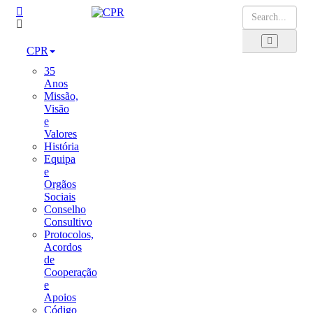
CPR
35
Anos
Missão,
Visão
e
Valores
História
Equipa
e
Orgãos
Sociais
Conselho
Consultivo
Protocolos,
Acordos
de
Cooperação
e
Apoios
Código