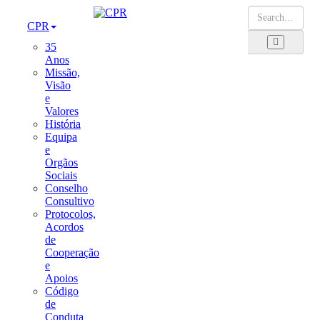
CPR
35
Anos
Missão,
Visão
e
Valores
História
Equipa
e
Orgãos
Sociais
Conselho
Consultivo
Protocolos,
Acordos
de
Cooperação
e
Apoios
Código
de
Conduta