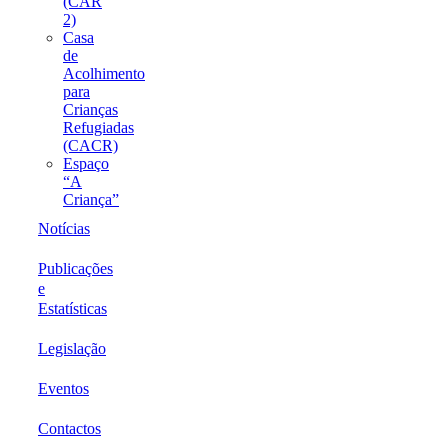
(CAR
2)
Casa
de
Acolhimento
para
Crianças
Refugiadas
(CACR)
Espaço
“A
Criança”
Notícias
Publicações
e
Estatísticas
Legislação
Eventos
Contactos