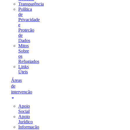
Transparência
Política
de
Privacidade
e
Proteção
de
Dados
Mitos
Sobre
os
Refugiados
Links
Úteis
Áreas
de
intervenção
Apoio
Social
Apoio
Jurídico
Informação