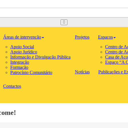
Áreas de intervenção
Projetos
Espaços
Apoio Social
Centro de A
Apoio Jurídico
Centro de A
Informação e Divulgação Pública
Casa de Aco
Integração
Espaço “A C
Formação
Notícias
Publicações e Est
Patrocínio Comunitário
Contactos
come!