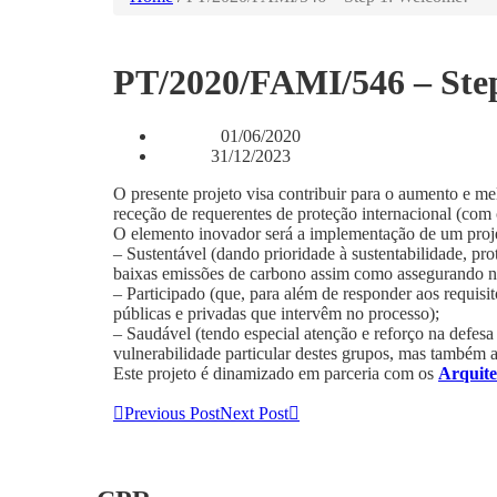
PT/2020/FAMI/546 – Ste
01/06/2020
Início: :
31/12/2023
Fim: :
O presente projeto visa contribuir para o aumento e m
receção de requerentes de proteção internacional (com 
O elemento inovador será a implementação de um proj
– Sustentável (dando prioridade à sustentabilidade, p
baixas emissões de carbono assim como assegurando no
– Participado (que, para além de responder aos requis
públicas e privadas que intervêm no processo);
– Saudável (tendo especial atenção e reforço na defesa 
vulnerabilidade particular destes grupos, mas também a 
Este projeto é dinamizado em parceria com os
Arquite
Previous Post
Next Post