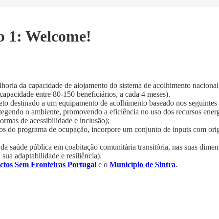
p 1: Welcome!
elhoria da capacidade de alojamento do sistema de acolhimento naciona
capacidade entre 80-150 beneficiários, a cada 4 meses).
eto destinado a um equipamento de acolhimento baseado nos seguintes 
rotegendo o ambiente, promovendo a eficiência no uso dos recursos ene
rmas de acessibilidade e inclusão);
itos do programa de ocupação, incorpore um conjunto de inputs com orig
da saúde pública em coabitação comunitária transitória, nas suas dimens
sua adaptabilidade e resiliência).
ctos Sem Fronteiras Portugal
e o
Município de Sintra
.