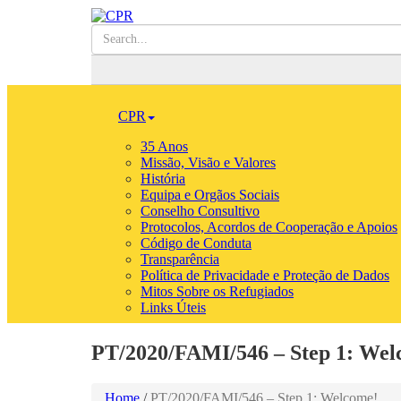
CPR
35 Anos
Missão, Visão e Valores
História
Equipa e Orgãos Sociais
Conselho Consultivo
Protocolos, Acordos de Cooperação e Apoios
Código de Conduta
Transparência
Política de Privacidade e Proteção de Dados
Mitos Sobre os Refugiados
Links Úteis
PT/2020/FAMI/546 – Step 1: Wel
Home
/
PT/2020/FAMI/546 – Step 1: Welcome!