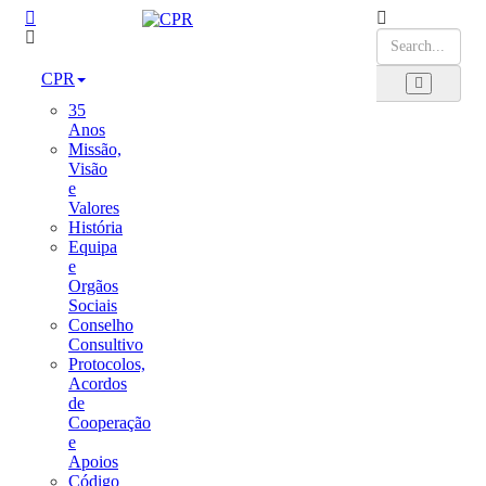
CPR
35
Anos
Missão,
Visão
e
Valores
História
Equipa
e
Orgãos
Sociais
Conselho
Consultivo
Protocolos,
Acordos
de
Cooperação
e
Apoios
Código