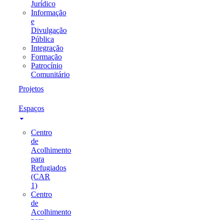
Jurídico
Informação
e
Divulgação
Pública
Integração
Formação
Patrocínio
Comunitário
Projetos
Espaços
Centro
de
Acolhimento
para
Refugiados
(CAR
1)
Centro
de
Acolhimento