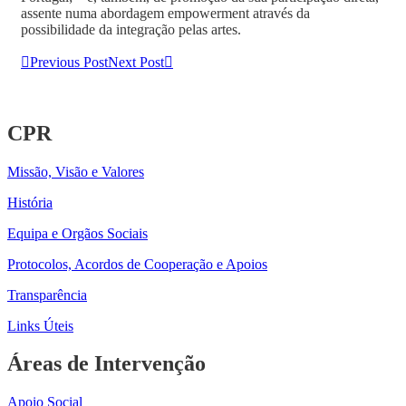
assente numa abordagem empowerment através da
possibilidade da integração pelas artes.
Previous Post
Next Post
CPR
Missão, Visão e Valores
História
Equipa e Orgãos Sociais
Protocolos, Acordos de Cooperação e Apoios
Transparência
Links Úteis
Áreas de Intervenção
Apoio Social