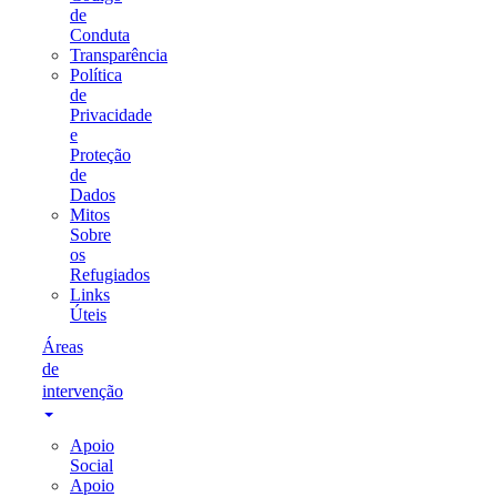
de
Conduta
Transparência
Política
de
Privacidade
e
Proteção
de
Dados
Mitos
Sobre
os
Refugiados
Links
Úteis
Áreas
de
intervenção
Apoio
Social
Apoio