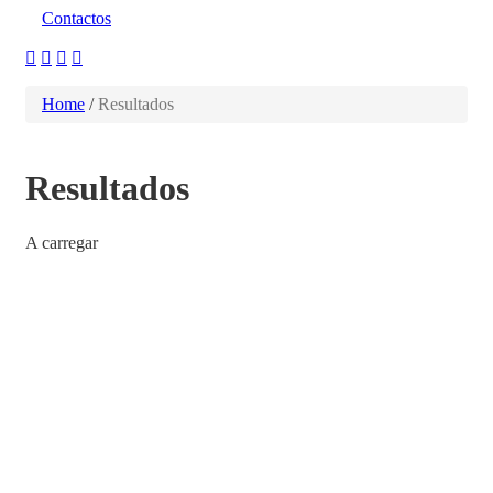
Contactos
Home
/
Resultados
Resultados
A carregar
You need to login in order to view your
submissions.
Nome de utilizador
Senha
Manter sessão
Login