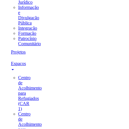
Jurídico
Informação
e
Divulgação
Pública
Integração
Formação
Patrocínio
Comunitário
Projetos
Espaços
Centro
de
Acolhimento
para
Refugiados
(CAR
1)
Centro
de
Acolhimento