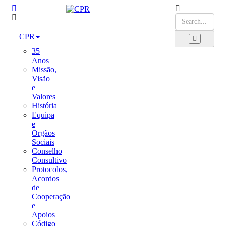
CPR
35
Anos
Missão,
Visão
e
Valores
História
Equipa
e
Orgãos
Sociais
Conselho
Consultivo
Protocolos,
Acordos
de
Cooperação
e
Apoios
Código