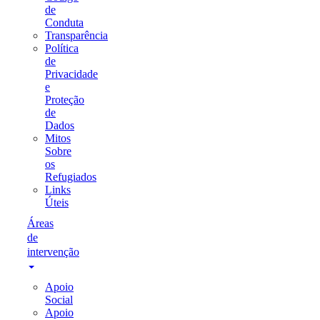
de
Conduta
Transparência
Política
de
Privacidade
e
Proteção
de
Dados
Mitos
Sobre
os
Refugiados
Links
Úteis
Áreas
de
intervenção
Apoio
Social
Apoio