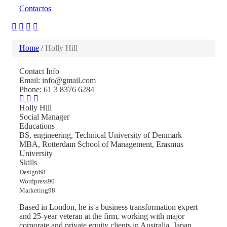
Contactos
Home
/
Holly Hill
Contact Info
Email: info@gmail.com
Phone: 61 3 8376 6284
Holly Hill
Social Manager
Educations
BS, engineering, Technical University of Denmark
MBA, Rotterdam School of Management, Erasmus
University
Skills
Design
68
Wordpress
90
Marketing
98
Based in London, he is a business transformation expert
and 25-year veteran at the firm, working with major
corporate and private equity clients in Australia, Japan,