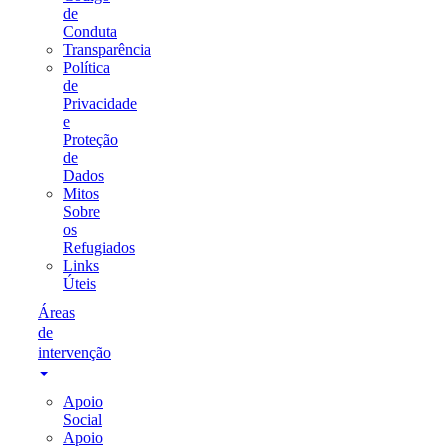
de
Conduta
Transparência
Política
de
Privacidade
e
Proteção
de
Dados
Mitos
Sobre
os
Refugiados
Links
Úteis
Áreas
de
intervenção
Apoio
Social
Apoio