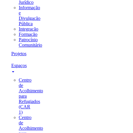
Jurídico
Informação
e
Divulgação
Pública
Integração
Formação
Patrocínio
Comunitário
Projetos
Espaços
Centro
de
Acolhimento
para
Refugiados
(CAR
1)
Centro
de
Acolhimento