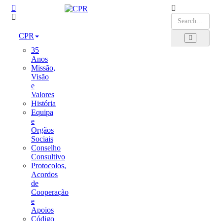
CPR
35
Anos
Missão,
Visão
e
Valores
História
Equipa
e
Orgãos
Sociais
Conselho
Consultivo
Protocolos,
Acordos
de
Cooperação
e
Apoios
Código