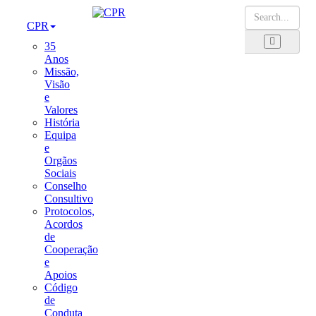
CPR
35
Anos
Missão,
Visão
e
Valores
História
Equipa
e
Orgãos
Sociais
Conselho
Consultivo
Protocolos,
Acordos
de
Cooperação
e
Apoios
Código
de
Conduta