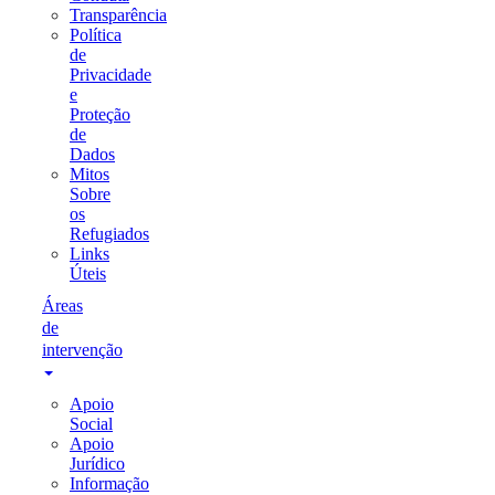
Transparência
Política
de
Privacidade
e
Proteção
de
Dados
Mitos
Sobre
os
Refugiados
Links
Úteis
Áreas
de
intervenção
Apoio
Social
Apoio
Jurídico
Informação