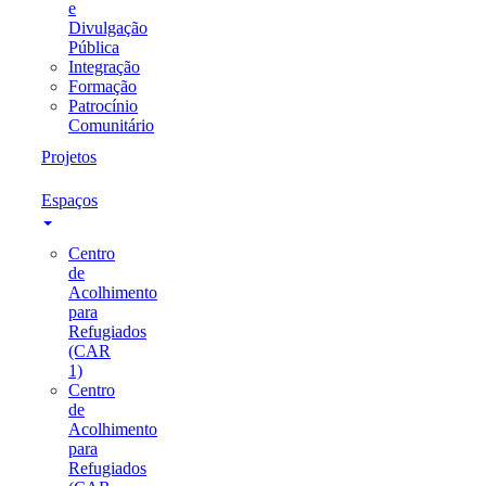
e
Divulgação
Pública
Integração
Formação
Patrocínio
Comunitário
Projetos
Espaços
Centro
de
Acolhimento
para
Refugiados
(CAR
1)
Centro
de
Acolhimento
para
Refugiados