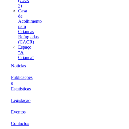
(CAR
2)
Casa
de
Acolhimento
para
Crianças
Refugiadas
(CACR)
Espaço
“A
Criança”
Notícias
Publicações
e
Estatísticas
Legislação
Eventos
Contactos