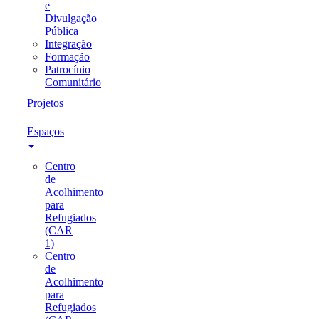
e
Divulgação
Pública
Integração
Formação
Patrocínio
Comunitário
Projetos
Espaços
Centro
de
Acolhimento
para
Refugiados
(CAR
1)
Centro
de
Acolhimento
para
Refugiados