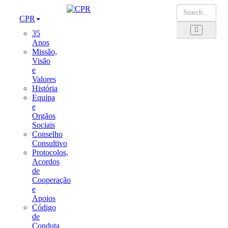
CPR
35
Anos
Missão,
Visão
e
Valores
História
Equipa
e
Orgãos
Sociais
Conselho
Consultivo
Protocolos,
Acordos
de
Cooperação
e
Apoios
Código
de
Conduta