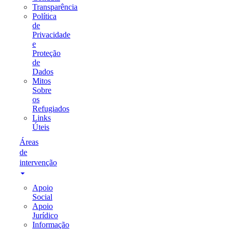
Transparência
Política
de
Privacidade
e
Proteção
de
Dados
Mitos
Sobre
os
Refugiados
Links
Úteis
Áreas
de
intervenção
Apoio
Social
Apoio
Jurídico
Informação