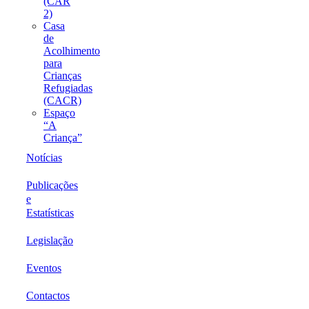
(CAR
2)
Casa
de
Acolhimento
para
Crianças
Refugiadas
(CACR)
Espaço
“A
Criança”
Notícias
Publicações
e
Estatísticas
Legislação
Eventos
Contactos