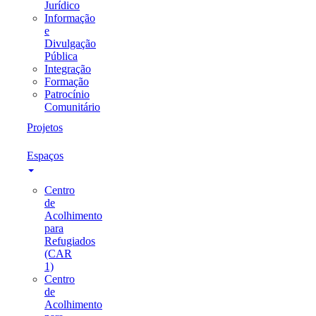
Jurídico
Informação
e
Divulgação
Pública
Integração
Formação
Patrocínio
Comunitário
Projetos
Espaços
Centro
de
Acolhimento
para
Refugiados
(CAR
1)
Centro
de
Acolhimento