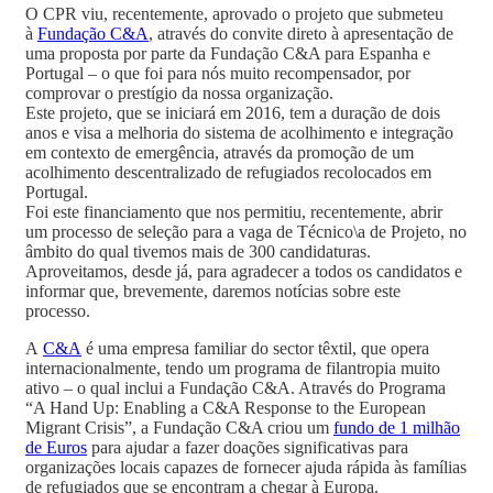
O CPR viu, recentemente, aprovado o projeto que submeteu
à
Fundação C&A
, através do convite direto à apresentação de
uma proposta por parte da Fundação C&A para Espanha e
Portugal – o que foi para nós muito recompensador, por
comprovar o prestígio da nossa organização.
Este projeto, que se iniciará em 2016, tem a duração de dois
anos e visa a melhoria do sistema de acolhimento e integração
em contexto de emergência, através da promoção de um
acolhimento descentralizado de refugiados recolocados em
Portugal.
Foi este financiamento que nos permitiu, recentemente, abrir
um processo de seleção para a vaga de Técnico\a de Projeto, no
âmbito do qual tivemos mais de 300 candidaturas.
Aproveitamos, desde já, para agradecer a todos os candidatos e
informar que, brevemente, daremos notícias sobre este
processo.
A
C&A
é uma empresa familiar do sector têxtil, que opera
internacionalmente, tendo um programa de filantropia muito
ativo – o qual inclui a Fundação C&A. Através do Programa
“A Hand Up: Enabling a C&A Response to the European
Migrant Crisis”, a Fundação C&A criou um
fundo de 1 milhão
de Euros
para ajudar a fazer doações significativas para
organizações locais capazes de fornecer ajuda rápida às famílias
de refugiados que se encontram a chegar à Europa.