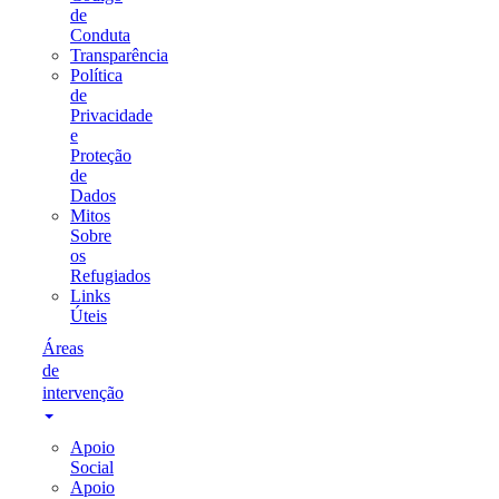
de
Conduta
Transparência
Política
de
Privacidade
e
Proteção
de
Dados
Mitos
Sobre
os
Refugiados
Links
Úteis
Áreas
de
intervenção
Apoio
Social
Apoio