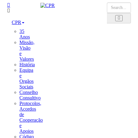
CPR
35
Anos
Missão,
Visão
e
Valores
História
Equipa
e
Orgãos
Sociais
Conselho
Consultivo
Protocolos,
Acordos
de
Cooperação
e
Apoios
Código