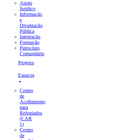
Apoio
Jurídico
Informação
e
Divulgação
Pública
Integração
Formação
Patrocínio
Comunitário
Projetos
Espaços
Centro
de
Acolhimento
para
Refugiados
(CAR
1)
Centro
de