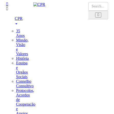
CPR
35
Anos
Missão,
Visão
e
Valores
História
Equipa
e
Orgãos
Sociais
Conselho
Consultivo
Protocolos,
Acordos
de
Cooperação
e
Apoios