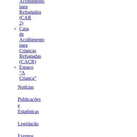
Acolhimento
para
Refugiados
(CAR
2)
Casa
de
Acolhimento
para
Crianças
Refugiadas
(CACR)
Espaço
“A
Criança”
Notícias
Publicações
e
Estatísticas
Legislação
Eventos