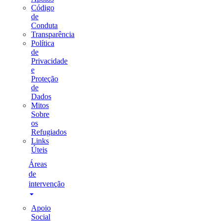
Código
de
Conduta
Transparência
Política
de
Privacidade
e
Proteção
de
Dados
Mitos
Sobre
os
Refugiados
Links
Úteis
Áreas
de
intervenção
Apoio
Social