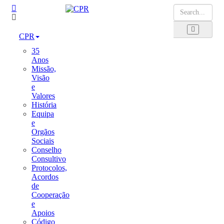
CPR
35
Anos
Missão,
Visão
e
Valores
História
Equipa
e
Orgãos
Sociais
Conselho
Consultivo
Protocolos,
Acordos
de
Cooperação
e
Apoios
Código