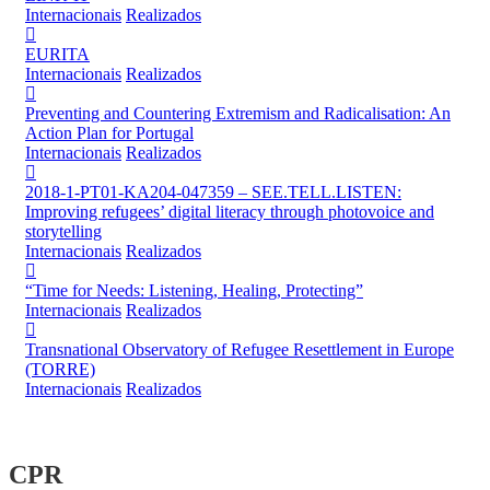
Internacionais
Realizados
EURITA
Internacionais
Realizados
Preventing and Countering Extremism and Radicalisation: An
Action Plan for Portugal
Internacionais
Realizados
2018-1-PT01-KA204-047359 – SEE.TELL.LISTEN:
Improving refugees’ digital literacy through photovoice and
storytelling
Internacionais
Realizados
“Time for Needs: Listening, Healing, Protecting”
Internacionais
Realizados
Transnational Observatory of Refugee Resettlement in Europe
(TORRE)
Internacionais
Realizados
CPR