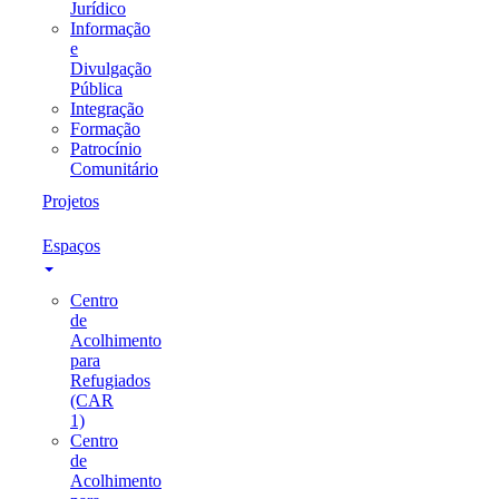
Jurídico
Informação
e
Divulgação
Pública
Integração
Formação
Patrocínio
Comunitário
Projetos
Espaços
Centro
de
Acolhimento
para
Refugiados
(CAR
1)
Centro
de
Acolhimento