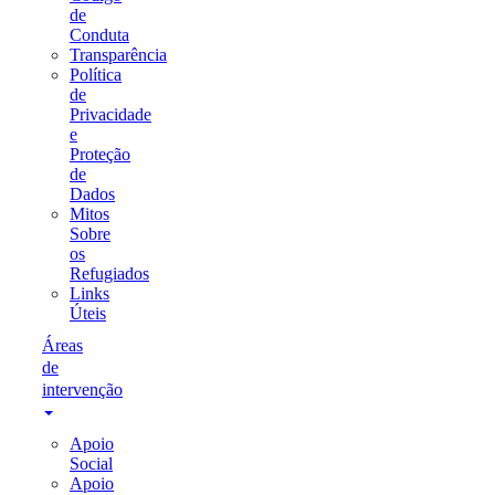
de
Conduta
Transparência
Política
de
Privacidade
e
Proteção
de
Dados
Mitos
Sobre
os
Refugiados
Links
Úteis
Áreas
de
intervenção
Apoio
Social
Apoio