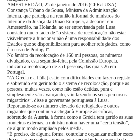
AMESTERDÃO, 25 de janeiro de 2016 (CPR/LUSA) –
Constança Urbano de Sousa, Ministra da Administração
Interna, que participa na reunião informal de ministros do
Interior e da Justiça da União Europeia, a decorrer em
Amesterdão, na Holanda, ao ser entrevistada pela Lusa,
constatou que o facto de “o sistema de recolocação não estar
visivelmente a funcionar não é uma responsabilidade dos
Estados que se disponibilizaram para acolher refugia­dos, como
é o caso de Portugal”.
No âmbito da recolocação de 160 mil pessoas, os números
divulgados, esta segunda-feira, pela Comissão Europeia,
indicam a recolocação de 351 pessoas, das quais 26 em
Portugal.
“(A Grécia e a Itália) estão com dificuldades em fazer o registo
e sobretudo em gerir todo o sistema de recolocação, porque as
pessoas, muitas vezes, como não estão detidas, pura e
simplesmente vão avançando, vão fazendo os seus percursos
migratórios”, disse a governante portuguesa à Lusa.
Reportando-se ao número elevado de refugiados e outros
migrantes que continua a chegar à Europae às críticas,
sobretudo da Áustria, à forma como a Grécia tem gerido as suas
fronteiras externas, a ministra notou haver uma “certa tensão”,
de algum modo ampliada pelos média.
“É preciso, de alguma forma, controlar e organizar melhor esses
fluxos”, acrescentou a governante, recordando a proposta da