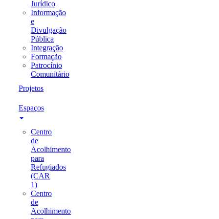
Jurídico
Informação
e
Divulgação
Pública
Integração
Formação
Patrocínio
Comunitário
Projetos
Espaços
Centro
de
Acolhimento
para
Refugiados
(CAR
1)
Centro
de
Acolhimento