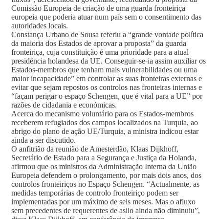
Comissão Europeia de criação de uma guarda fronteiriça
europeia que poderia atuar num país sem o consentimento das
autoridades locais.
Constança Urbano de Sousa referiu a “grande vontade política
da maioria dos Estados de aprovar a proposta” da guarda
fronteiriça, cuja constituição é uma prioridade para a atual
presidência holandesa da UE. Conseguir-se-ia assim auxiliar os
Estados-membros que tenham mais vulnerabilidades ou uma
maior incapacidade” em controlar as suas fronteiras externas e
evitar que sejam repostos os controlos nas fronteiras internas e
“façam perigar o espaço Schengen, que é vital para a UE” por
razões de cidadania e económicas.
Acerca do mecanismo voluntário para os Estados-membros
receberem refugiados dos campos localizados na Turquia, ao
abrigo do plano de ação UE/Turquia, a ministra indicou estar
ainda a ser discutido.
O anfitrião da reunião de Amesterdão, Klaas Dijkhoff,
Secretário de Estado para a Segurança e Justiça da Holanda,
afirmou que os ministros da Administração Interna da União
Europeia defendem o prolongamento, por mais dois anos, dos
controlos fronteiriços no Espaço Schengen. “Actualmente, as
medidas temporárias de controlo fronteiriço podem ser
implementadas por um máximo de seis meses. Mas o afluxo
sem precedentes de requerentes de asilo ainda não diminuiu”,