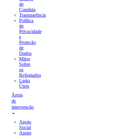
de
Conduta
Transparência
Política
de
Privacidade
e
Proteção
de
Dados
Mitos
Sobre
os
Refugiados
Links
Úteis
Áreas
de
intervenção
Apoio
Social
Apoio