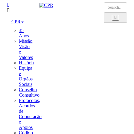
CPR
35
Anos
Missão,
Visão
e
Valores
História
Equipa
e
Orgãos
Sociais
Conselho
Consultivo
Protocolos,
Acordos
de
Cooperação
e
Apoios
Código