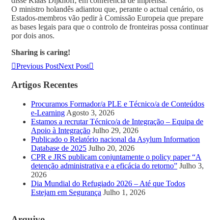
disse Klaas Dijkhoff, em conferência de imprensa.
O ministro holandês adiantou que, perante o actual cenário, os
Estados-membros vão pedir à Comissão Europeia que prepare
as bases legais para que o controlo de fronteiras possa continuar
por dois anos.
Sharing is caring!
Previous Post
Next Post
Artigos Recentes
Procuramos Formador/a PLE e Técnico/a de Conteúdos
e-Learning
Agosto 3, 2026
Estamos a recrutar Técnico/a de Integração – Equipa de
Apoio à Integração
Julho 29, 2026
Publicado o Relatório nacional da Asylum Information
Database de 2025
Julho 20, 2026
CPR e JRS publicam conjuntamente o policy paper “A
detenção administrativa e a eficácia do retorno”
Julho 3,
2026
Dia Mundial do Refugiado 2026 – Até que Todos
Estejam em Segurança
Julho 1, 2026
Arquivo