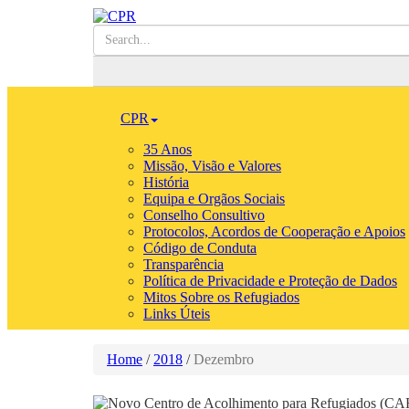
CPR
35 Anos
Missão, Visão e Valores
História
Equipa e Orgãos Sociais
Conselho Consultivo
Protocolos, Acordos de Cooperação e Apoios
Código de Conduta
Transparência
Política de Privacidade e Proteção de Dados
Mitos Sobre os Refugiados
Links Úteis
Home
/
2018
/
Dezembro