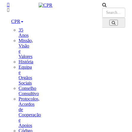
CPR
35
Anos
Missão,
Visão
e
Valores
História
Equipa
e
Orgãos
Sociais
Conselho
Consultivo
Protocolos,
Acordos
de
Cooperação
e
Apoios
Código