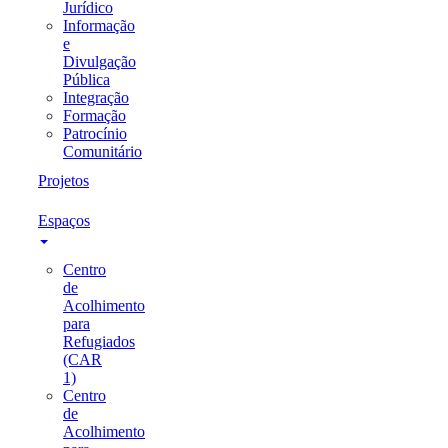
Jurídico
Informação
e
Divulgação
Pública
Integração
Formação
Patrocínio
Comunitário
Projetos
Espaços
Centro
de
Acolhimento
para
Refugiados
(CAR
1)
Centro
de
Acolhimento