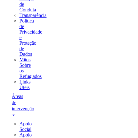
de
Conduta
Transparência
Política
de
Privacidade
e
Proteção
de
Dados
Mitos
Sobre
os
Refugiados
Links
Úteis
Áreas
de
intervenção
Apoio
Social
Apoio