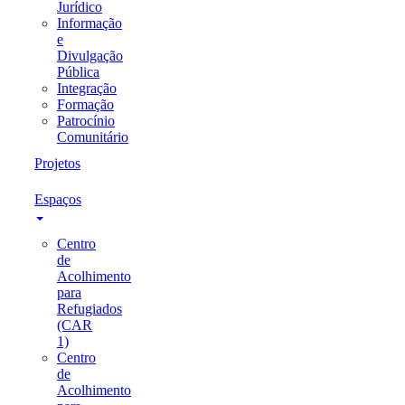
Jurídico
Informação
e
Divulgação
Pública
Integração
Formação
Patrocínio
Comunitário
Projetos
Espaços
Centro
de
Acolhimento
para
Refugiados
(CAR
1)
Centro
de
Acolhimento