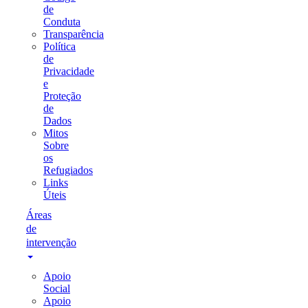
de
Conduta
Transparência
Política
de
Privacidade
e
Proteção
de
Dados
Mitos
Sobre
os
Refugiados
Links
Úteis
Áreas
de
intervenção
Apoio
Social
Apoio