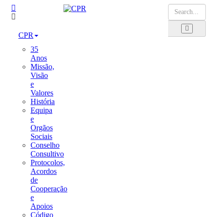
CPR
35
Anos
Missão,
Visão
e
Valores
História
Equipa
e
Orgãos
Sociais
Conselho
Consultivo
Protocolos,
Acordos
de
Cooperação
e
Apoios
Código