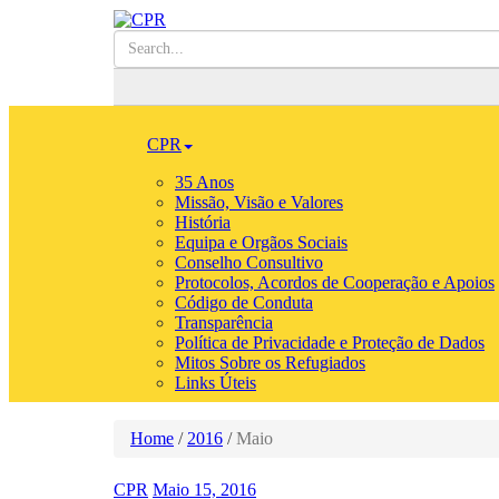
CPR
35 Anos
Missão, Visão e Valores
História
Equipa e Orgãos Sociais
Conselho Consultivo
Protocolos, Acordos de Cooperação e Apoios
Código de Conduta
Transparência
Política de Privacidade e Proteção de Dados
Mitos Sobre os Refugiados
Links Úteis
Home
/
2016
/
Maio
CPR
Maio 15, 2016