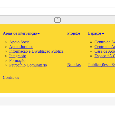
Áreas de intervenção
Projetos
Espaços
Apoio Social
Centro de A
Apoio Jurídico
Centro de A
Informação e Divulgação Pública
Casa de Aco
Integração
Espaço “A C
Formação
Notícias
Publicações e Est
Patrocínio Comunitário
Contactos