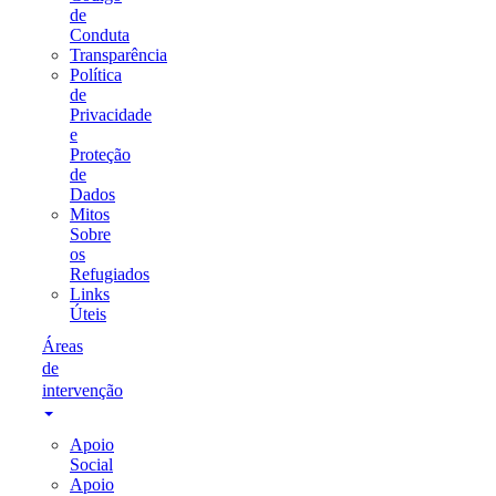
de
Conduta
Transparência
Política
de
Privacidade
e
Proteção
de
Dados
Mitos
Sobre
os
Refugiados
Links
Úteis
Áreas
de
intervenção
Apoio
Social
Apoio