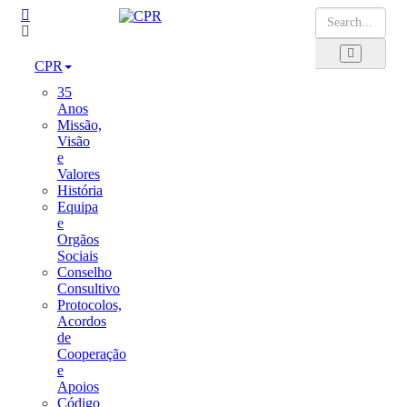
CPR
35
Anos
Missão,
Visão
e
Valores
História
Equipa
e
Orgãos
Sociais
Conselho
Consultivo
Protocolos,
Acordos
de
Cooperação
e
Apoios
Código