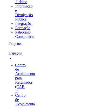
Jurídico
Informação
e
Divulgação
Pública
Integração
Formação
Patrocínio
Comunitário
Projetos
Espaços
Centro
de
Acolhimento
para
Refugiados
(CAR
1)
Centro
de
Acolhimento