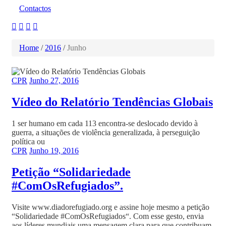
Contactos
Home
/
2016
/
Junho
CPR
Junho 27, 2016
Vídeo do Relatório Tendências Globais
1 ser humano em cada 113 encontra-se deslocado devido à
guerra, a situações de violência generalizada, à perseguição
política ou
CPR
Junho 19, 2016
Petição “Solidariedade
#ComOsRefugiados”.
Visite www.diadorefugiado.org e assine hoje mesmo a petição
“Solidariedade #ComOsRefugiados“. Com esse gesto, envia
aos líderes mundiais uma mensagem clara para que contribuam