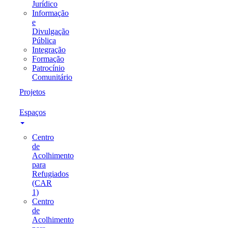
Jurídico
Informação
e
Divulgação
Pública
Integração
Formação
Patrocínio
Comunitário
Projetos
Espaços
Centro
de
Acolhimento
para
Refugiados
(CAR
1)
Centro
de
Acolhimento