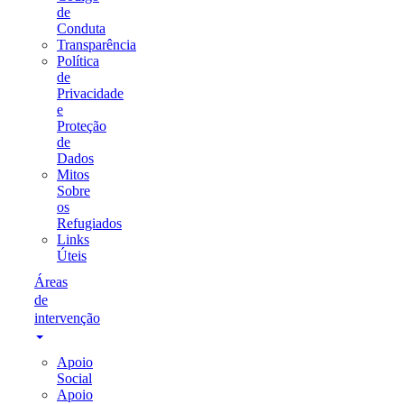
de
Conduta
Transparência
Política
de
Privacidade
e
Proteção
de
Dados
Mitos
Sobre
os
Refugiados
Links
Úteis
Áreas
de
intervenção
Apoio
Social
Apoio