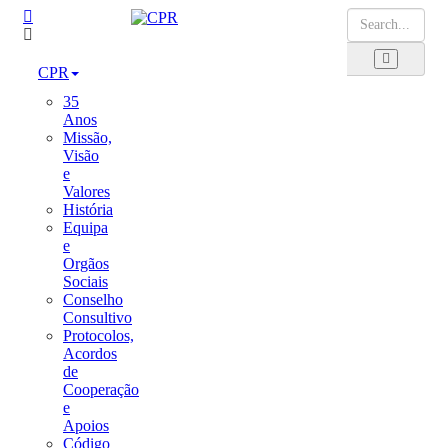
CPR
35
Anos
Missão,
Visão
e
Valores
História
Equipa
e
Orgãos
Sociais
Conselho
Consultivo
Protocolos,
Acordos
de
Cooperação
e
Apoios
Código