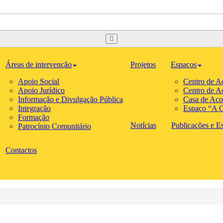
Áreas de intervenção
Projetos
Espaços
Apoio Social
Centro de A
Apoio Jurídico
Centro de A
Informação e Divulgação Pública
Casa de Aco
Integração
Espaço “A C
Formação
Notícias
Publicações e Est
Patrocínio Comunitário
Contactos