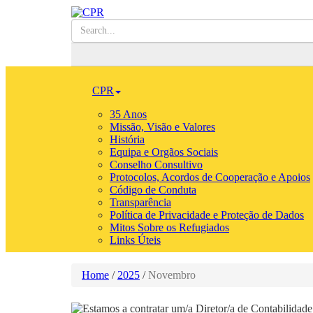
CPR
35 Anos
Missão, Visão e Valores
História
Equipa e Orgãos Sociais
Conselho Consultivo
Protocolos, Acordos de Cooperação e Apoios
Código de Conduta
Transparência
Política de Privacidade e Proteção de Dados
Mitos Sobre os Refugiados
Links Úteis
Home
/
2025
/
Novembro