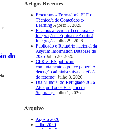
Artigos Recentes
Procuramos Formador/a PLE e
Técnico/a de Conteúdos e-
Learning
Agosto 3, 2026
nça.
Estamos a recrutar Técnico/a de
Integração – Equipa de Apoio à
Integração
Julho 29, 2026
Publicado o Relatório nacional da
Asylum Information Database de
io do
2025
Julho 20, 2026
CPR e JRS publicam
conjuntamente o policy paper “A
detenção administrativa e a eficácia
ela
do retorno”
Julho 3, 2026
Dia Mundial do Refugiado 2026 –
Até que Todos Estejam em
Segurança
Julho 1, 2026
Arquivo
Agosto 2026
Julho 2026