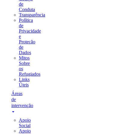
de
Conduta
Transparência
Política
de
Privacidade
e
Proteção
de
Dados
Mitos
Sobre
os
Refugiados
Links
Úteis
Áreas
de
intervenção
Apoio
Social
Apoio