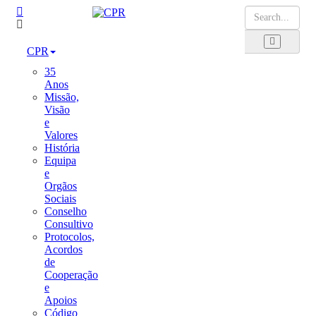
CPR
35
Anos
Missão,
Visão
e
Valores
História
Equipa
e
Orgãos
Sociais
Conselho
Consultivo
Protocolos,
Acordos
de
Cooperação
e
Apoios
Código