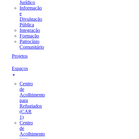
Jurídico
Informação
e
Divulgação
Pública
Integração
Formação
Patrocínio
Comunitário
Projetos
Espaços
Centro
de
Acolhimento
para
Refugiados
(CAR
1)
Centro
de
Acolhimento