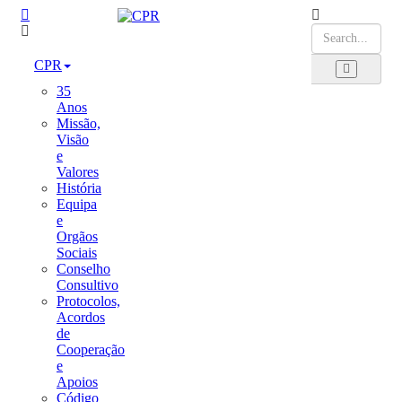
CPR
35
Anos
Missão,
Visão
e
Valores
História
Equipa
e
Orgãos
Sociais
Conselho
Consultivo
Protocolos,
Acordos
de
Cooperação
e
Apoios
Código