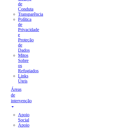
de
Conduta
Transparência
Política
de
Privacidade
e
Proteção
de
Dados
Mitos
Sobre
os
Refugiados
Links
Úteis
Áreas
de
intervenção
Apoio
Social
Apoio