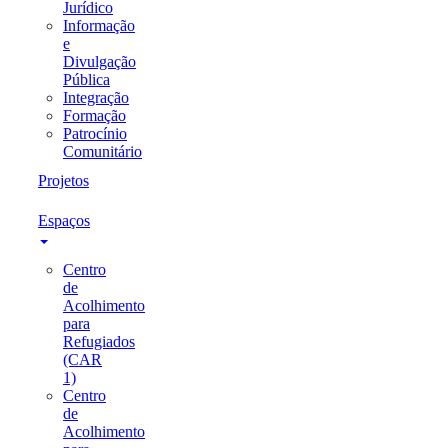
Jurídico
Informação
e
Divulgação
Pública
Integração
Formação
Patrocínio
Comunitário
Projetos
Espaços
Centro
de
Acolhimento
para
Refugiados
(CAR
1)
Centro
de
Acolhimento