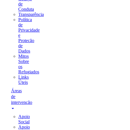
de
Conduta
Transparência
Política
de
Privacidade
e
Proteção
de
Dados
Mitos
Sobre
os
Refugiados
Links
Úteis
Áreas
de
intervenção
Apoio
Social
Apoio