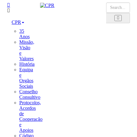
CPR
35
Anos
Missão,
Visão
e
Valores
História
Equipa
e
Orgãos
Sociais
Conselho
Consultivo
Protocolos,
Acordos
de
Cooperação
e
Apoios
Código