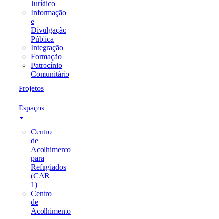
Jurídico
Informação
e
Divulgação
Pública
Integração
Formação
Patrocínio
Comunitário
Projetos
Espaços
Centro
de
Acolhimento
para
Refugiados
(CAR
1)
Centro
de
Acolhimento