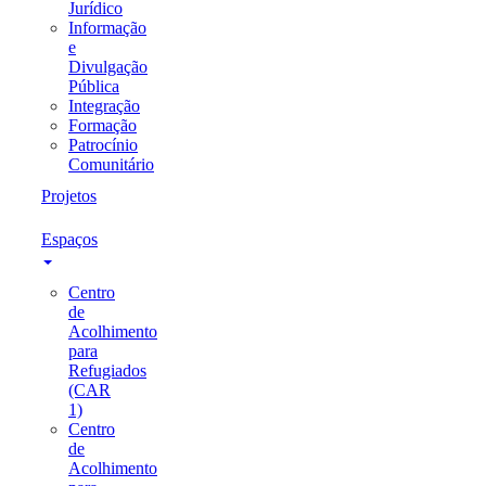
Jurídico
Informação
e
Divulgação
Pública
Integração
Formação
Patrocínio
Comunitário
Projetos
Espaços
Centro
de
Acolhimento
para
Refugiados
(CAR
1)
Centro
de
Acolhimento