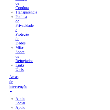
de
Conduta
Transparência
Política
de
Privacidade
e
Proteção
de
Dados
Mitos
Sobre
os
Refugiados
Links
Úteis
Áreas
de
intervenção
Apoio
Social
Apoio