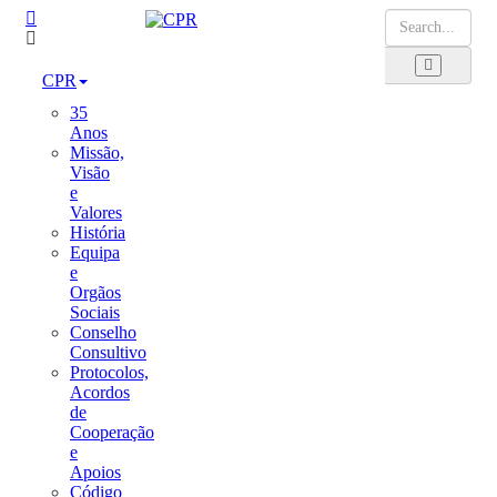
CPR
35
Anos
Missão,
Visão
e
Valores
História
Equipa
e
Orgãos
Sociais
Conselho
Consultivo
Protocolos,
Acordos
de
Cooperação
e
Apoios
Código