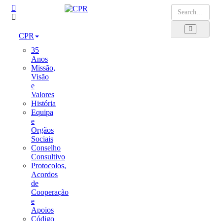
CPR
35
Anos
Missão,
Visão
e
Valores
História
Equipa
e
Orgãos
Sociais
Conselho
Consultivo
Protocolos,
Acordos
de
Cooperação
e
Apoios
Código