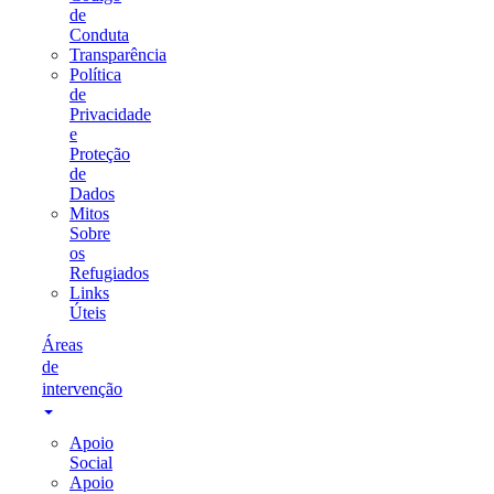
de
Conduta
Transparência
Política
de
Privacidade
e
Proteção
de
Dados
Mitos
Sobre
os
Refugiados
Links
Úteis
Áreas
de
intervenção
Apoio
Social
Apoio