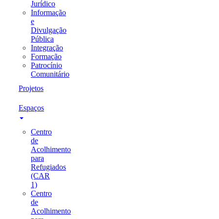
Jurídico
Informação
e
Divulgação
Pública
Integração
Formação
Patrocínio
Comunitário
Projetos
Espaços
Centro
de
Acolhimento
para
Refugiados
(CAR
1)
Centro
de
Acolhimento