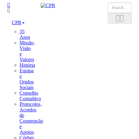
CPR
35
Anos
Missão,
Visão
e
Valores
História
Equipa
e
Orgãos
Sociais
Conselho
Consultivo
Protocolos,
Acordos
de
Cooperação
e
Apoios
Código