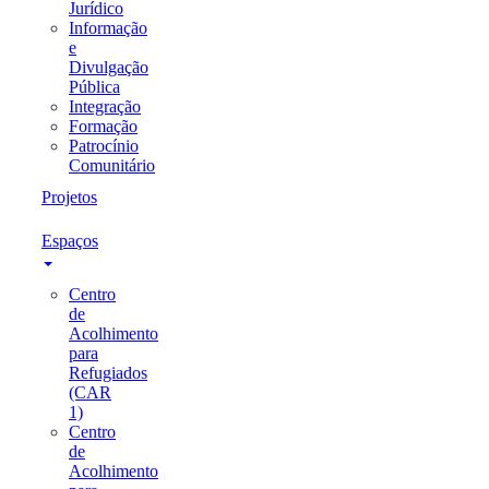
Jurídico
Informação
e
Divulgação
Pública
Integração
Formação
Patrocínio
Comunitário
Projetos
Espaços
Centro
de
Acolhimento
para
Refugiados
(CAR
1)
Centro
de
Acolhimento