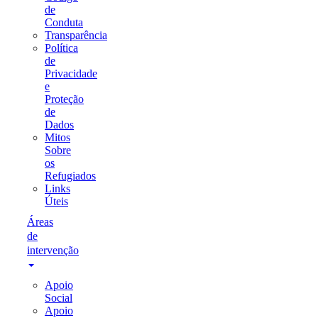
de
Conduta
Transparência
Política
de
Privacidade
e
Proteção
de
Dados
Mitos
Sobre
os
Refugiados
Links
Úteis
Áreas
de
intervenção
Apoio
Social
Apoio