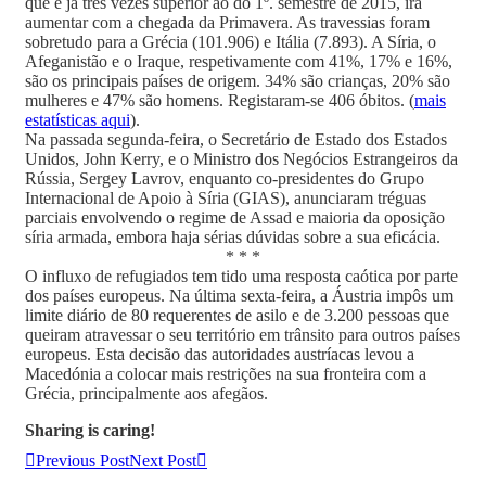
que é já três vezes superior ao do 1º. semestre de 2015, irá
aumentar com a chegada da Primavera. As travessias foram
sobretudo para a Grécia (101.906) e Itália (7.893). A Síria, o
Afeganistão e o Iraque, respetivamente com 41%, 17% e 16%,
são os principais países de origem. 34% são crianças, 20% são
mulheres e 47% são homens. Registaram-se 406 óbitos. (
mais
estatísticas aqui
).
Na passada segunda-feira, o Secretário de Estado dos Estados
Unidos, John Kerry, e o Ministro dos Negócios Estrangeiros da
Rússia, Sergey Lavrov, enquanto co-presidentes do Grupo
Internacional de Apoio à Síria (GIAS), anunciaram tréguas
parciais envolvendo o regime de Assad e maioria da oposição
síria armada, embora haja sérias dúvidas sobre a sua eficácia.
* * *
O influxo de refugiados tem tido uma resposta caótica por parte
dos países europeus. Na última sexta-feira, a Áustria impôs um
limite diário de 80 requerentes de asilo e de 3.200 pessoas que
queiram atravessar o seu território em trânsito para outros países
europeus. Esta decisão das autoridades austríacas levou a
Macedónia a colocar mais restrições na sua fronteira com a
Grécia, principalmente aos afegãos.
Sharing is caring!
Previous Post
Next Post