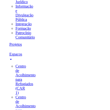
Jurídico
Informação
e
Divulgação
Pública
Integração
Formação
Patrocínio
Comunitário
Projetos
Espaços
Centro
de
Acolhimento
para
Refugiados
(CAR
1)
Centro
de
Acolhimento