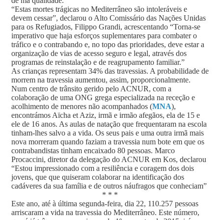
de má qualidade.
“Estas mortes trágicas no Mediterrâneo são intoleráveis e
devem cessar”, declarou o Alto Comissário das Nações Unidas
para os Refugiados, Filippo Grandi, acrescentando “Torna-se
imperativo que haja esforços suplementares para combater o
tráfico e o contrabando e, no topo das prioridades, deve estar a
organização de vias de acesso seguro e legal, através dos
programas de reinstalação e de reagrupamento familiar.”
As crianças representam 34% das travessias. A probabilidade de
morrem na travessia aumentou, assim, proporcionalmente.
Num centro de trânsito gerido pelo ACNUR, com a
colaboração de uma ONG grega especializada na receção e
acolhimento de menores não acompanhados (
MNA
),
encontrámos Aïcha et Aziz, irmã e irmão afegãos, ela de 15 e
ele de 16 anos. As aulas de natação que frequentaram na escola
tinham-lhes salvo a a vida. Os seus pais e uma outra irmã mais
nova morreram quando faziam a travessia num bote em que os
contrabandistas tinham encaixado 80 pessoas. Marco
Procaccini, diretor da delegação do ACNUR em Kos, declarou
“Estou impressionado com a resiliência e coragem dos dois
jovens, que que quiseram colaborar na identificação dos
cadáveres da sua família e de outros náufragos que conheciam”
* * *
Este ano, até à última segunda-feira, dia 22, 110.257 pessoas
arriscaram a vida na travessia do Mediterrâneo. Este número,