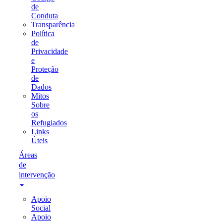
de
Conduta
Transparência
Política
de
Privacidade
e
Proteção
de
Dados
Mitos
Sobre
os
Refugiados
Links
Úteis
Áreas
de
intervenção
Apoio
Social
Apoio