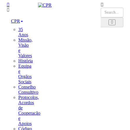
CPR
35
Anos
Missão,
Visão
e
Valores
História
Equipa
e
Orgãos
Sociais
Conselho
Consultivo
Protocolos,
Acordos
de
Cooperação
e
Apoios
Código