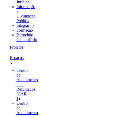
Jurídico
Informação
e
Divulgação
Pública
Integração
Formação
Patrocínio
Comunitário
Projetos
Espaços
Centro
de
Acolhimento
para
Refugiados
(CAR
1)
Centro
de
Acolhimento