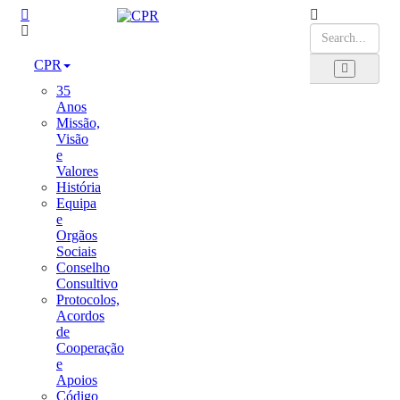
CPR
35
Anos
Missão,
Visão
e
Valores
História
Equipa
e
Orgãos
Sociais
Conselho
Consultivo
Protocolos,
Acordos
de
Cooperação
e
Apoios
Código