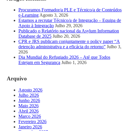
Procuramos Formador/a PLE e Técnico/a de Conteúdos
e-Learning
Agosto 3, 2026
Estamos a recrutar Técnico/a de Integração – Equipa de
Apoio à Integração
Julho 29, 2026
Publicado o Relatório nacional da Asylum Information
Database de 2025
Julho 20, 2026
CPR e JRS publicam conjuntamente o policy paper “A
detenção administrativa e a eficácia do retorno”
Julho 3,
2026
Dia Mundial do Refugiado 2026 – Até que Todos
Estejam em Segurança
Julho 1, 2026
Arquivo
Agosto 2026
Julho 2026
Junho 2026
Maio 2026
Abril 2026
Março 2026
Fevereiro 2026
Janeiro 2026