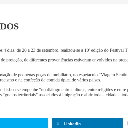
TODOS
4 dias, de 20 a 23 de setembro, realizou-se a 10ª edição do Festiva
de proteção, de diferentes prove­niências estiveram envolvidos na prep
enovação de pequenas peças de mobiliário, no espetáculo “Viagem Sentim
racismo e na confeção de comida típica de vários países.
e Lisboa se empenhe “no diálogo entre culturas, entre religiões e entre
s “guetos territoriais” associados à imigração e abrir toda a cidade a tod
LinkedIn