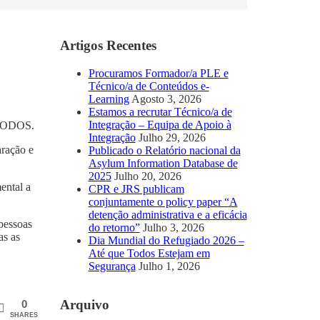
Artigos Recentes
Procuramos Formador/a PLE e
Técnico/a de Conteúdos e-
Learning
Agosto 3, 2026
Estamos a recrutar Técnico/a de
Integração – Equipa de Apoio à
l TODOS.
Integração
Julho 29, 2026
aração e
Publicado o Relatório nacional da
Asylum Information Database de
2025
Julho 20, 2026
ental a
CPR e JRS publicam
conjuntamente o policy paper “A
detenção administrativa e a eficácia
 pessoas
do retorno”
Julho 3, 2026
as as
Dia Mundial do Refugiado 2026 –
Até que Todos Estejam em
Segurança
Julho 1, 2026
Arquivo
0
SHARES