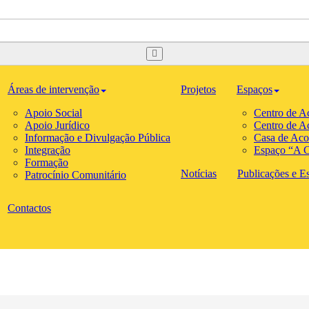
Áreas de intervenção
Projetos
Espaços
Apoio Social
Centro de A
Apoio Jurídico
Centro de A
Informação e Divulgação Pública
Casa de Aco
Integração
Espaço “A C
Formação
Notícias
Publicações e Est
Patrocínio Comunitário
Contactos