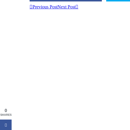
Previous Post
Next Post
0
SHARES