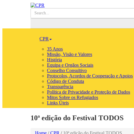
CPR
35 Anos
Missão, Visão e Valores
História
Equipa e Orgãos Sociais
Conselho Consultivo
Protocolos, Acordos de Cooperação e Apoios
Código de Conduta
Transparência
Política de Privacidade e Proteção de Dados
Mitos Sobre os Refugiados
Links Úteis
10ª edição do Festival TODOS
Home
/
CPR
/
10ª edição do Festival TODOS