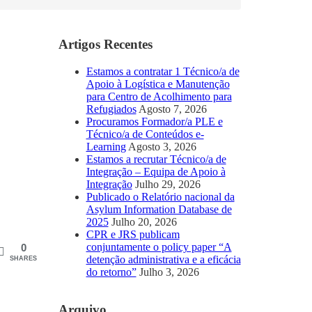
Artigos Recentes
Estamos a contratar 1 Técnico/a de
Apoio à Logística e Manutenção
para Centro de Acolhimento para
Refugiados
Agosto 7, 2026
Procuramos Formador/a PLE e
Técnico/a de Conteúdos e-
Learning
Agosto 3, 2026
Estamos a recrutar Técnico/a de
Integração – Equipa de Apoio à
Integração
Julho 29, 2026
Publicado o Relatório nacional da
Asylum Information Database de
2025
Julho 20, 2026
CPR e JRS publicam
conjuntamente o policy paper “A
0
detenção administrativa e a eficácia
SHARES
do retorno”
Julho 3, 2026
Arquivo