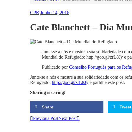
CPR
Junho 14, 2016
Cate Blanchett – Dia Mu
Junte-se a nós e mostre a sua solidariedade co
Mundial do Refugiado: http://goo.gl/zrL8Jy e part
Publicado por
Conselho Português para os Refu
Junte-se a nós e mostre a sua solidariedade com os r
Refugiado:
http://goo.gl/zrL8Jy
e partilhe este post.
Sharing is caring!
Share
Tweet
Previous Post
Next Post