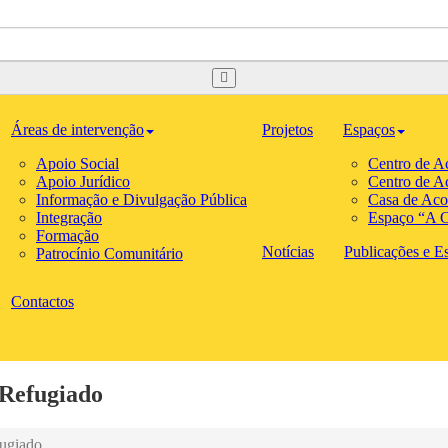
Áreas de intervenção
Projetos
Espaços
Apoio Social
Centro de A
Apoio Jurídico
Centro de A
Informação e Divulgação Pública
Casa de Aco
Integração
Espaço “A C
Formação
Notícias
Publicações e Est
Patrocínio Comunitário
Contactos
 Refugiado
fugiado