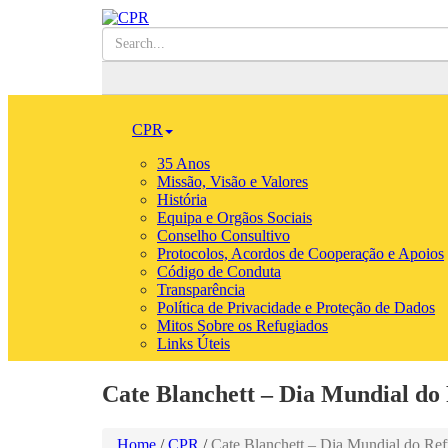
CPR
35 Anos
Missão, Visão e Valores
História
Equipa e Orgãos Sociais
Conselho Consultivo
Protocolos, Acordos de Cooperação e Apoios
Código de Conduta
Transparência
Política de Privacidade e Proteção de Dados
Mitos Sobre os Refugiados
Links Úteis
Cate Blanchett – Dia Mundial do
Home
/
CPR
/
Cate Blanchett – Dia Mundial do Re