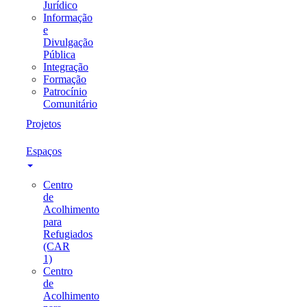
Jurídico
Informação
e
Divulgação
Pública
Integração
Formação
Patrocínio
Comunitário
Projetos
Espaços
Centro
de
Acolhimento
para
Refugiados
(CAR
1)
Centro
de
Acolhimento