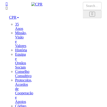
CPR
35
Anos
Missão,
Visão
e
Valores
História
Equipa
e
Orgãos
Sociais
Conselho
Consultivo
Protocolos,
Acordos
de
Cooperação
e
Apoios
Código