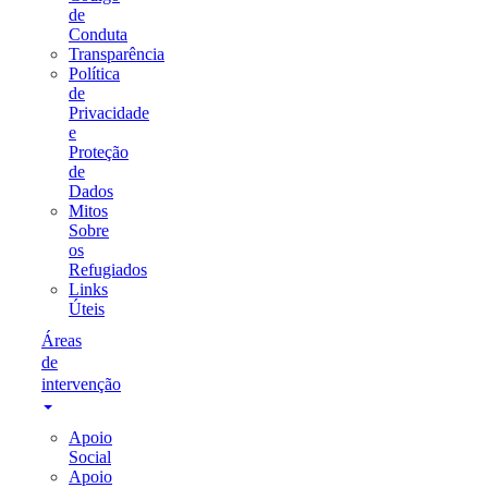
de
Conduta
Transparência
Política
de
Privacidade
e
Proteção
de
Dados
Mitos
Sobre
os
Refugiados
Links
Úteis
Áreas
de
intervenção
Apoio
Social
Apoio