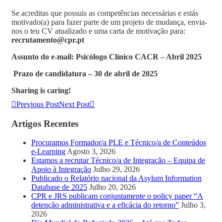
Se acreditas que possuis as competências necessárias e estás
motivado(a) para fazer parte de um projeto de mudança, envia-
nos o teu CV atualizado e uma carta de motivação para:
recrutamento@cpr.pt
Assunto do e-mail: Psicólogo Clínico CACR – Abril 2025
️
Prazo de candidatura – 30 de abril de 2025
Sharing is caring!
Previous Post
Next Post
Artigos Recentes
Procuramos Formador/a PLE e Técnico/a de Conteúdos
e-Learning
Agosto 3, 2026
Estamos a recrutar Técnico/a de Integração – Equipa de
Apoio à Integração
Julho 29, 2026
Publicado o Relatório nacional da Asylum Information
Database de 2025
Julho 20, 2026
CPR e JRS publicam conjuntamente o policy paper “A
detenção administrativa e a eficácia do retorno”
Julho 3,
2026