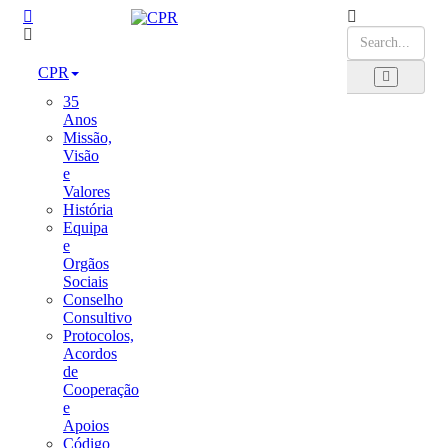
CPR
35
Anos
Missão,
Visão
e
Valores
História
Equipa
e
Orgãos
Sociais
Conselho
Consultivo
Protocolos,
Acordos
de
Cooperação
e
Apoios
Código