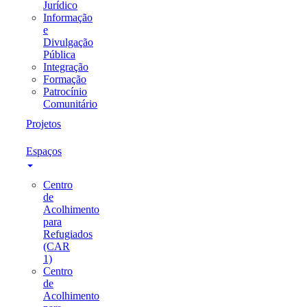
Jurídico
Informação
e
Divulgação
Pública
Integração
Formação
Patrocínio
Comunitário
Projetos
Espaços
Centro
de
Acolhimento
para
Refugiados
(CAR
1)
Centro
de
Acolhimento