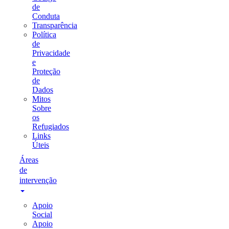
de
Conduta
Transparência
Política
de
Privacidade
e
Proteção
de
Dados
Mitos
Sobre
os
Refugiados
Links
Úteis
Áreas
de
intervenção
Apoio
Social
Apoio