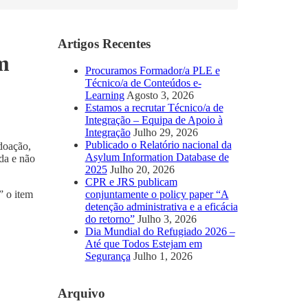
Artigos Recentes
m
Procuramos Formador/a PLE e
Técnico/a de Conteúdos e-
Learning
Agosto 3, 2026
Estamos a recrutar Técnico/a de
Integração – Equipa de Apoio à
Integração
Julho 29, 2026
Publicado o Relatório nacional da
doação,
Asylum Information Database de
da e não
2025
Julho 20, 2026
CPR e JRS publicam
conjuntamente o policy paper “A
” o item
detenção administrativa e a eficácia
do retorno”
Julho 3, 2026
Dia Mundial do Refugiado 2026 –
Até que Todos Estejam em
Segurança
Julho 1, 2026
Arquivo