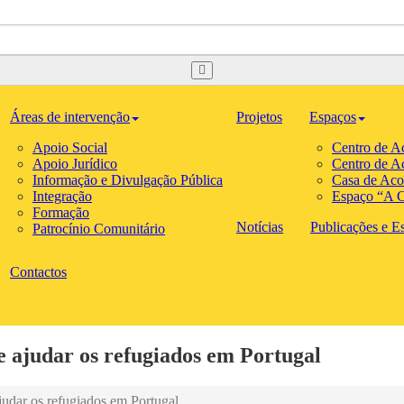
Áreas de intervenção
Projetos
Espaços
Apoio Social
Centro de A
Apoio Jurídico
Centro de A
Informação e Divulgação Pública
Casa de Aco
Integração
Espaço “A C
Formação
Notícias
Publicações e Est
Patrocínio Comunitário
Contactos
 ajudar os refugiados em Portugal
udar os refugiados em Portugal