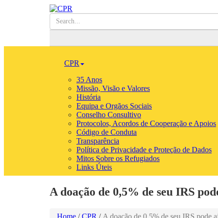
CPR
35 Anos
Missão, Visão e Valores
História
Equipa e Orgãos Sociais
Conselho Consultivo
Protocolos, Acordos de Cooperação e Apoios
Código de Conduta
Transparência
Política de Privacidade e Proteção de Dados
Mitos Sobre os Refugiados
Links Úteis
A doação de 0,5% de seu IRS pode
Home
/
CPR
/
A doação de 0,5% de seu IRS pode aj