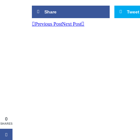
Share
Tweet
Previous Post
Next Post
0
SHARES