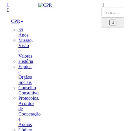
CPR
35
Anos
Missão,
Visão
e
Valores
História
Equipa
e
Orgãos
Sociais
Conselho
Consultivo
Protocolos,
Acordos
de
Cooperação
e
Apoios
Código