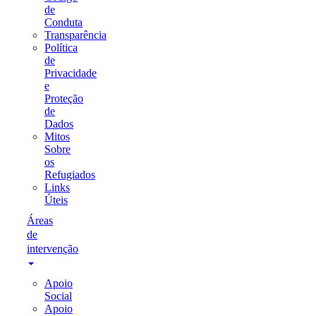
de
Conduta
Transparência
Política
de
Privacidade
e
Proteção
de
Dados
Mitos
Sobre
os
Refugiados
Links
Úteis
Áreas
de
intervenção
Apoio
Social
Apoio