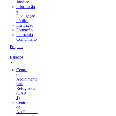
Jurídico
Informação
e
Divulgação
Pública
Integração
Formação
Patrocínio
Comunitário
Projetos
Espaços
Centro
de
Acolhimento
para
Refugiados
(CAR
1)
Centro
de
Acolhimento