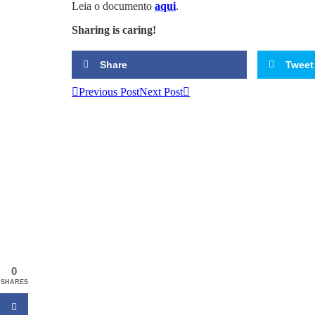
Leia o documento
aqui
.
Sharing is caring!
Share
Tweet
Previous Post
Next Post
0
SHARES