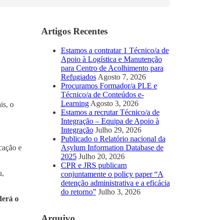
Artigos Recentes
Estamos a contratar 1 Técnico/a de
Apoio à Logística e Manutenção
para Centro de Acolhimento para
Refugiados
Agosto 7, 2026
Procuramos Formador/a PLE e
Técnico/a de Conteúdos e-
Learning
Agosto 3, 2026
is, o
Estamos a recrutar Técnico/a de
Integração – Equipa de Apoio à
Integração
Julho 29, 2026
Publicado o Relatório nacional da
Asylum Information Database de
cação e
2025
Julho 20, 2026
CPR e JRS publicam
u,
conjuntamente o policy paper “A
detenção administrativa e a eficácia
do retorno”
Julho 3, 2026
derá o
Arquivo