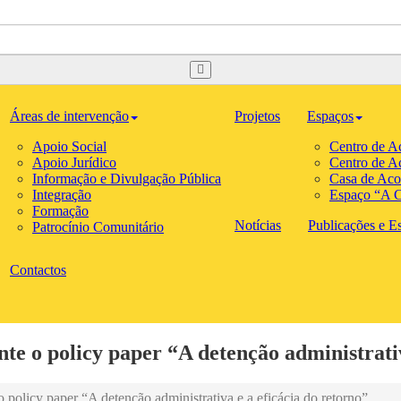
Áreas de intervenção
Projetos
Espaços
Apoio Social
Centro de A
Apoio Jurídico
Centro de A
Informação e Divulgação Pública
Casa de Aco
Integração
Espaço “A C
Formação
Notícias
Publicações e Est
Patrocínio Comunitário
Contactos
 o policy paper “A detenção administrativa
olicy paper “A detenção administrativa e a eficácia do retorno”