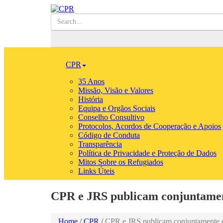
CPR
35 Anos
Missão, Visão e Valores
História
Equipa e Orgãos Sociais
Conselho Consultivo
Protocolos, Acordos de Cooperação e Apoios
Código de Conduta
Transparência
Política de Privacidade e Proteção de Dados
Mitos Sobre os Refugiados
Links Úteis
CPR e JRS publicam conjuntamente
Home
/
CPR
/
CPR e JRS publicam conjuntamente o p