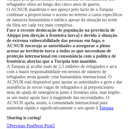
refugiados sírios ao longo dos cinco anos de guerra.
O ACNUR manifesta o seu apreço pelo facto de a Turquia
continuar a proporcionar o acesso no terreno a casos específicos
de natureza humanitária e médica apesar da situação no norte
da Síria ser cada vez mais complexa.
Face à recente deslocação de população na província de
Aleppo [em direção à fronteira turca] e devido à situação
de extrema vulnerabilidade das pessoas em fuga, o
ACNUR encoraja as autoridades a assegurar o pleno
acesso ao território turco a todos os que necessitam de
proteção internacional em consonância com a política de
fronteiras abertas que a Turquia tem mantido.
A Turquia já acolhe mais de 2,5 milhões de refugiados e arca
com a maior responsabilidade em termos de número de
refugiados nesta grande crise humanitária internacional. O
ACNUR está disponível para apoiar as autoridades a gerir e dar
assistência às novas vagas de refugiados e já preposicionou
itens de ajuda de emergência junto à fronteira síria, mas impõe-
se um maior apoio face à magnitude das necessidades. O
ACNUR apela, assim, à comunidade internacional para
aumentar rápida e significativamente o seu apoio à
Turquia
.
Sharing is caring!
Previous Post
Next Post