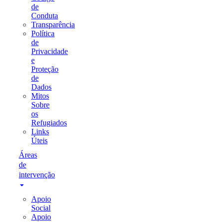
de
Conduta
Transparência
Política
de
Privacidade
e
Proteção
de
Dados
Mitos
Sobre
os
Refugiados
Links
Úteis
Áreas
de
intervenção
Apoio
Social
Apoio