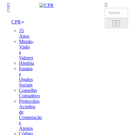
CPR
35
Anos
Missão,
Visão
e
Valores
História
Equipa
e
Orgãos
Sociais
Conselho
Consultivo
Protocolos,
Acordos
de
Cooperação
e
Apoios
Código