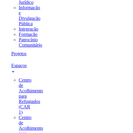
Jurídico
Informação
e
Divulgação
Pública
Integração
Formação
Patrocínio
Comunitário
Projetos
Espaços
Centro
de
Acolhimento
para
Refugiados
(CAR
1)
Centro
de
Acolhimento