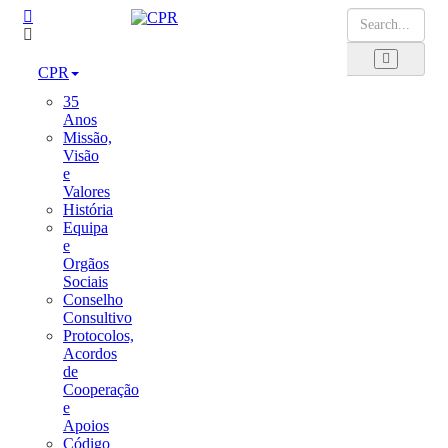
CPR
35
Anos
Missão,
Visão
e
Valores
História
Equipa
e
Orgãos
Sociais
Conselho
Consultivo
Protocolos,
Acordos
de
Cooperação
e
Apoios
Código