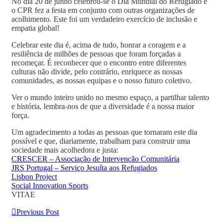
No dia 20 de junho celebrou-se o Dia Mundial do Refugiado e
o CPR fez a festa em conjunto com outras organizações de
acolhimento. Este foi um verdadeiro exercício de inclusão e
empatia global!
Celebrar este dia é, acima de tudo, honrar a coragem e a
resiliência de milhões de pessoas que foram forçadas a
recomeçar. É reconhecer que o encontro entre diferentes
culturas não divide, pelo contrário, enriquece as nossas
comunidades, as nossas equipas e o nosso futuro coletivo.
Ver o mundo inteiro unido no mesmo espaço, a partilhar talento
e história, lembra-nos de que a diversidade é a nossa maior
força.
Um agradecimento a todas as pessoas que tornaram este dia
possível e que, diariamente, trabalham para construir uma
sociedade mais acolhedora e justa:
CRESCER – Associação de Intervenção Comunitária
JRS Portugal – Serviço Jesuíta aos Refugiados
Lisbon Project
Social Innovation Sports
VITAE
Previous Post