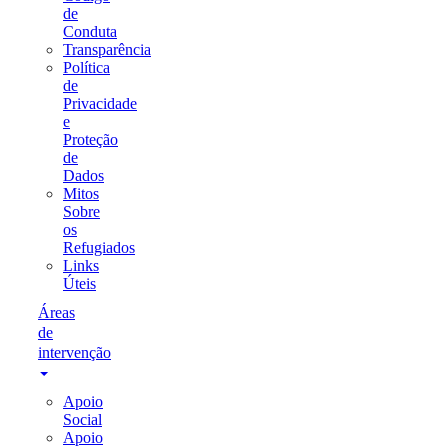
de
Conduta
Transparência
Política
de
Privacidade
e
Proteção
de
Dados
Mitos
Sobre
os
Refugiados
Links
Úteis
Áreas
de
intervenção
Apoio
Social
Apoio