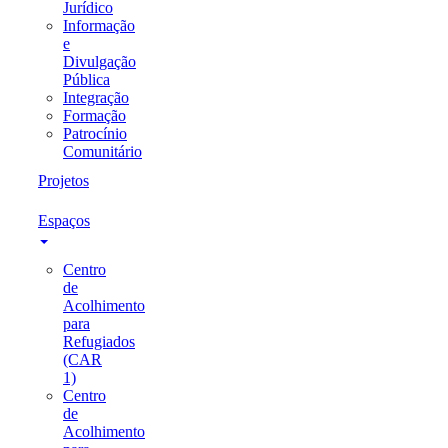
Jurídico
Informação
e
Divulgação
Pública
Integração
Formação
Patrocínio
Comunitário
Projetos
Espaços
Centro
de
Acolhimento
para
Refugiados
(CAR
1)
Centro
de
Acolhimento