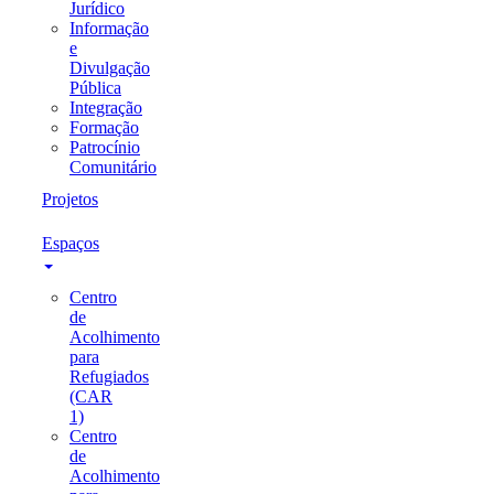
Jurídico
Informação
e
Divulgação
Pública
Integração
Formação
Patrocínio
Comunitário
Projetos
Espaços
Centro
de
Acolhimento
para
Refugiados
(CAR
1)
Centro
de
Acolhimento