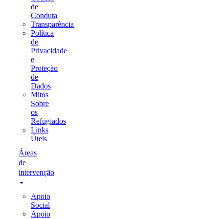
de
Conduta
Transparência
Política
de
Privacidade
e
Proteção
de
Dados
Mitos
Sobre
os
Refugiados
Links
Úteis
Áreas
de
intervenção
Apoio
Social
Apoio