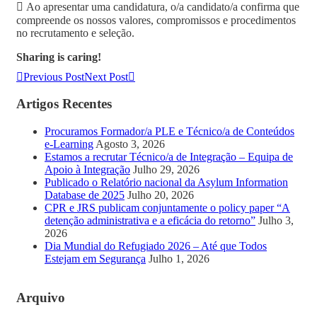
 Ao apresentar uma candidatura, o/a candidato/a confirma que
compreende os nossos valores, compromissos e procedimentos
no recrutamento e seleção.
Sharing is caring!
Previous Post
Next Post
Artigos Recentes
Procuramos Formador/a PLE e Técnico/a de Conteúdos
e-Learning
Agosto 3, 2026
Estamos a recrutar Técnico/a de Integração – Equipa de
Apoio à Integração
Julho 29, 2026
Publicado o Relatório nacional da Asylum Information
Database de 2025
Julho 20, 2026
CPR e JRS publicam conjuntamente o policy paper “A
detenção administrativa e a eficácia do retorno”
Julho 3,
2026
Dia Mundial do Refugiado 2026 – Até que Todos
Estejam em Segurança
Julho 1, 2026
Arquivo