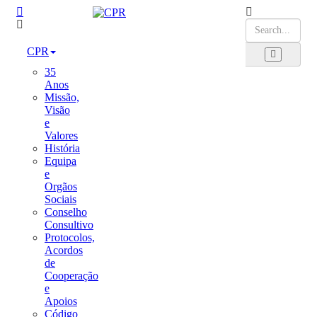
CPR
35
Anos
Missão,
Visão
e
Valores
História
Equipa
e
Orgãos
Sociais
Conselho
Consultivo
Protocolos,
Acordos
de
Cooperação
e
Apoios
Código