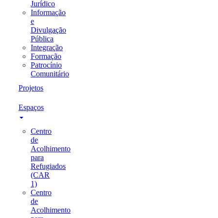
Jurídico
Informação
e
Divulgação
Pública
Integração
Formação
Patrocínio
Comunitário
Projetos
Espaços
Centro
de
Acolhimento
para
Refugiados
(CAR
1)
Centro
de
Acolhimento