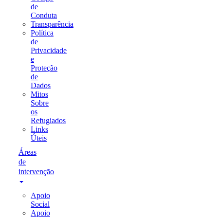
de
Conduta
Transparência
Política
de
Privacidade
e
Proteção
de
Dados
Mitos
Sobre
os
Refugiados
Links
Úteis
Áreas
de
intervenção
Apoio
Social
Apoio