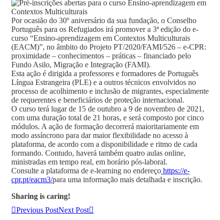
Por ocasião do 30º aniversário da sua fundação, o Conselho
Português para os Refugiados irá promover a 3ª edição do e-
curso “Ensino-aprendizagem em Contextos Multiculturais
(EACM)”, no âmbito do Projeto PT/2020/FAMI/526 – e-CPR:
proximidade – conhecimentos – práticas – financiado pelo
Fundo Asilo, Migração e Integração (FAMI).
Esta ação é dirigida a professores e formadores de Português
Língua Estrangeira (PLE) e a outros técnicos envolvidos no
processo de acolhimento e inclusão de migrantes, especialmente
de requerentes e beneficiários de proteção internacional.
O curso terá lugar de 15 de outubro a 9 de novembro de 2021,
com uma duração total de 21 horas, e será composto por cinco
módulos. A ação de formação decorrerá maioritariamente em
modo assíncrono para dar maior flexibilidade no acesso à
plataforma, de acordo com a disponibilidade e ritmo de cada
formando. Contudo, haverá também quatro aulas online,
ministradas em tempo real, em horário pós-laboral.
Consulte a plataforma de e-learning no endereço
https://e-
cpr.pt/eacm3/
para uma informação mais detalhada e inscrição.
Sharing is caring!
Previous Post
Next Post