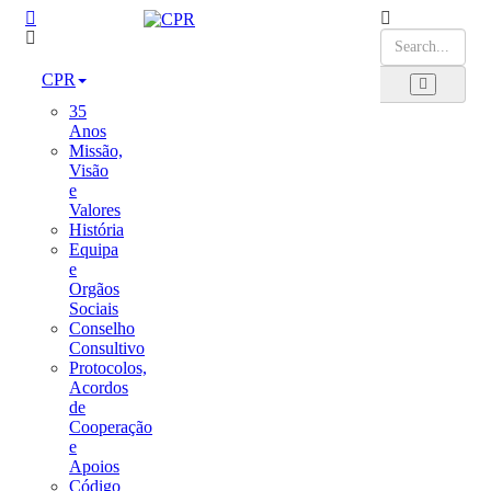
CPR
35
Anos
Missão,
Visão
e
Valores
História
Equipa
e
Orgãos
Sociais
Conselho
Consultivo
Protocolos,
Acordos
de
Cooperação
e
Apoios
Código