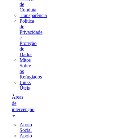
de
Conduta
Transparência
Política
de
Privacidade
e
Proteção
de
Dados
Mitos
Sobre
os
Refugiados
Links
Úteis
Áreas
de
intervenção
Apoio
Social
Apoio