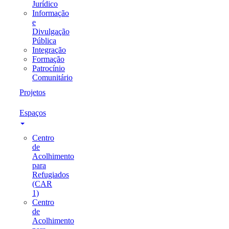
Jurídico
Informação
e
Divulgação
Pública
Integração
Formação
Patrocínio
Comunitário
Projetos
Espaços
Centro
de
Acolhimento
para
Refugiados
(CAR
1)
Centro
de
Acolhimento