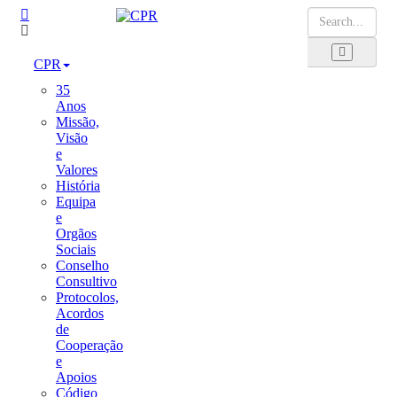
CPR
35
Anos
Missão,
Visão
e
Valores
História
Equipa
e
Orgãos
Sociais
Conselho
Consultivo
Protocolos,
Acordos
de
Cooperação
e
Apoios
Código