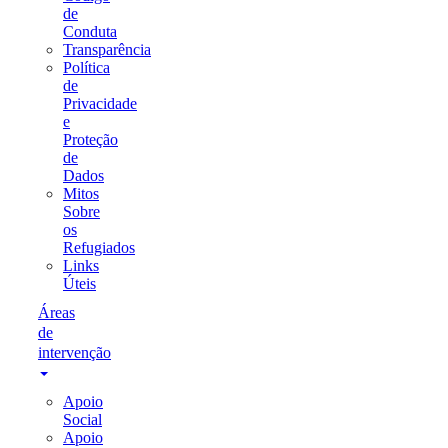
de
Conduta
Transparência
Política
de
Privacidade
e
Proteção
de
Dados
Mitos
Sobre
os
Refugiados
Links
Úteis
Áreas
de
intervenção
Apoio
Social
Apoio