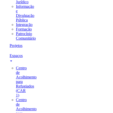
Jurídico
Informação
e
Divulgação
Pública
Integração
Formação
Patrocínio
Comunitário
Projetos
Espaços
Centro
de
Acolhimento
para
Refugiados
(CAR
1)
Centro
de
Acolhimento