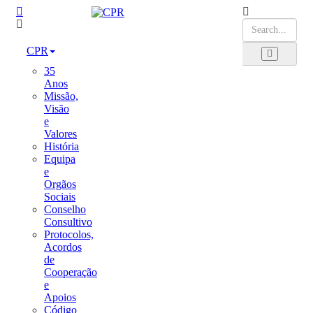
CPR
35
Anos
Missão,
Visão
e
Valores
História
Equipa
e
Orgãos
Sociais
Conselho
Consultivo
Protocolos,
Acordos
de
Cooperação
e
Apoios
Código